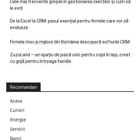
Cele mai frecvente greșeli în gestionarea clienților și cum să
le eviți
De la Excel la CRM: pasul esențial pentru firmele care vor să
evolueze
Firmele mici și mijlocii din România descoperă softurile CRM
ZuzuLand – un spațiu de joacă unic pentru copii în Iași, creat
cu grijă pentru întreaga familie
Recomandari
Acasa
Curieri
Energie
Servicii
Banci