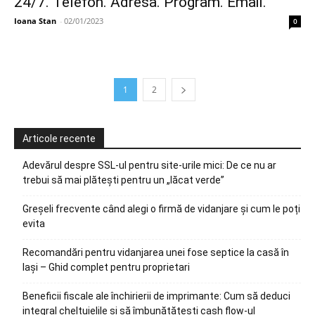
24/7. Telefon. Adresa. Program. Email.
Ioana Stan
-
02/01/2023
0
1
2
Articole recente
Adevărul despre SSL-ul pentru site-urile mici: De ce nu ar
trebui să mai plătești pentru un „lăcat verde”
Greșeli frecvente când alegi o firmă de vidanjare și cum le poți
evita
Recomandări pentru vidanjarea unei fose septice la casă în
Iași – Ghid complet pentru proprietari
Beneficii fiscale ale închirierii de imprimante: Cum să deduci
integral cheltuielile și să îmbunătățești cash flow-ul