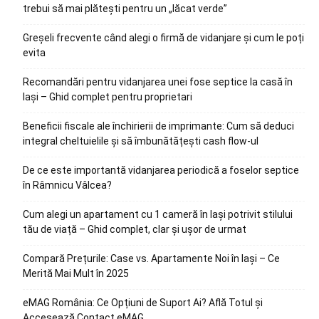
trebui să mai plătești pentru un „lăcat verde”
Greșeli frecvente când alegi o firmă de vidanjare și cum le poți
evita
Recomandări pentru vidanjarea unei fose septice la casă în
Iași – Ghid complet pentru proprietari
Beneficii fiscale ale închirierii de imprimante: Cum să deduci
integral cheltuielile și să îmbunătățești cash flow-ul
De ce este importantă vidanjarea periodică a foselor septice
în Râmnicu Vâlcea?
Cum alegi un apartament cu 1 cameră în Iași potrivit stilului
tău de viață – Ghid complet, clar și ușor de urmat
Compară Prețurile: Case vs. Apartamente Noi în Iași – Ce
Merită Mai Mult în 2025
eMAG România: Ce Opțiuni de Suport Ai? Află Totul și
Accesează Contact eMAG