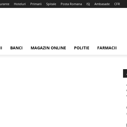
urante
Hoteluri
Primarii
Spitale
Posta Romana
ISJ
Ambasade
CFR
II
BANCI
MAGAZIN ONLINE
POLITIE
FARMACII