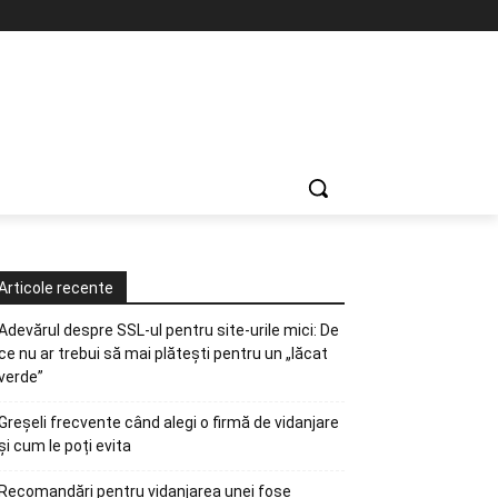
Articole recente
Adevărul despre SSL-ul pentru site-urile mici: De
ce nu ar trebui să mai plătești pentru un „lăcat
verde”
Greșeli frecvente când alegi o firmă de vidanjare
și cum le poți evita
Recomandări pentru vidanjarea unei fose