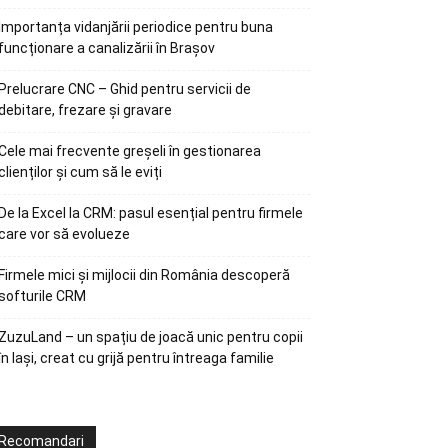
Importanța vidanjării periodice pentru buna
funcționare a canalizării în Brașov
Prelucrare CNC – Ghid pentru servicii de
debitare, frezare și gravare
Cele mai frecvente greșeli în gestionarea
clienților și cum să le eviți
De la Excel la CRM: pasul esențial pentru firmele
care vor să evolueze
Firmele mici și mijlocii din România descoperă
softurile CRM
ZuzuLand – un spațiu de joacă unic pentru copii
în Iași, creat cu grijă pentru întreaga familie
Recomandari