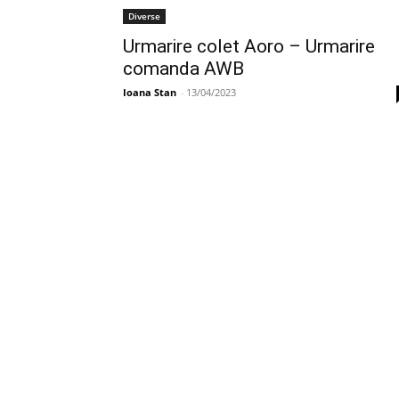
Diverse
Urmarire colet Aoro – Urmarire
comanda AWB
Ioana Stan
-
13/04/2023