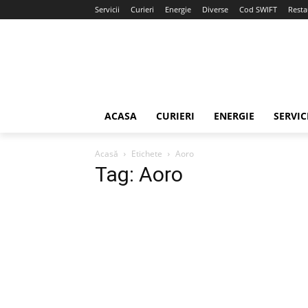
Servicii
Curieri
Energie
Diverse
Cod SWIFT
Resta
ACASA
CURIERI
ENERGIE
SERVIC
Acasă
Etichete
Aoro
Tag: Aoro