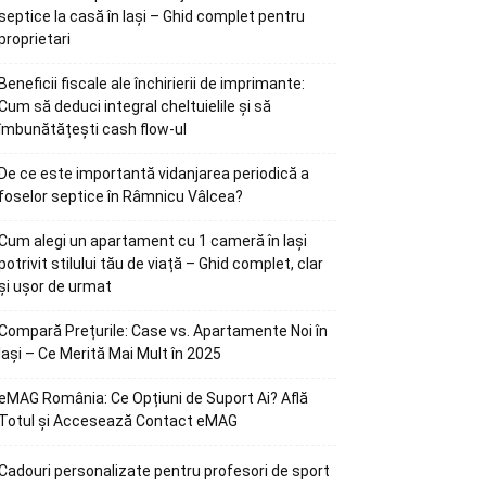
septice la casă în Iași – Ghid complet pentru
proprietari
Beneficii fiscale ale închirierii de imprimante:
Cum să deduci integral cheltuielile și să
îmbunătățești cash flow-ul
De ce este importantă vidanjarea periodică a
foselor septice în Râmnicu Vâlcea?
Cum alegi un apartament cu 1 cameră în Iași
potrivit stilului tău de viață – Ghid complet, clar
și ușor de urmat
Compară Prețurile: Case vs. Apartamente Noi în
Iași – Ce Merită Mai Mult în 2025
eMAG România: Ce Opțiuni de Suport Ai? Află
Totul și Accesează Contact eMAG
Cadouri personalizate pentru profesori de sport