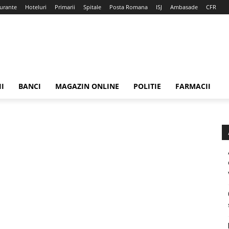
urante
Hoteluri
Primarii
Spitale
Posta Romana
ISJ
Ambasade
CFR
II
BANCI
MAGAZIN ONLINE
POLITIE
FARMACII