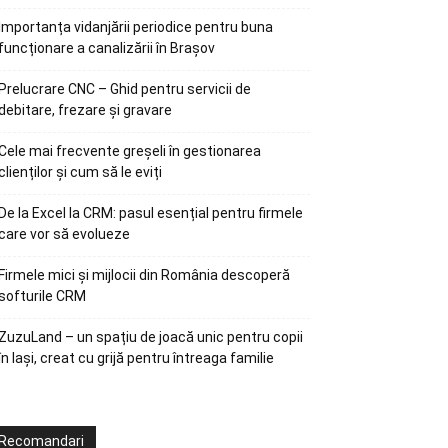
Importanța vidanjării periodice pentru buna
funcționare a canalizării în Brașov
Prelucrare CNC – Ghid pentru servicii de
debitare, frezare și gravare
Cele mai frecvente greșeli în gestionarea
clienților și cum să le eviți
De la Excel la CRM: pasul esențial pentru firmele
care vor să evolueze
Firmele mici și mijlocii din România descoperă
softurile CRM
ZuzuLand – un spațiu de joacă unic pentru copii
în Iași, creat cu grijă pentru întreaga familie
Recomandari