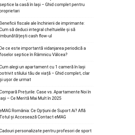
septice la casă în Iași – Ghid complet pentru
proprietari
Beneficii fiscale ale închirierii de imprimante:
Cum să deduci integral cheltuielile și să
îmbunătățești cash flow-ul
De ce este importantă vidanjarea periodică a
foselor septice în Râmnicu Vâlcea?
Cum alegi un apartament cu 1 cameră în Iași
potrivit stilului tău de viață – Ghid complet, clar
și ușor de urmat
Compară Prețurile: Case vs. Apartamente Noi în
Iași – Ce Merită Mai Mult în 2025
eMAG România: Ce Opțiuni de Suport Ai? Află
Totul și Accesează Contact eMAG
Cadouri personalizate pentru profesori de sport