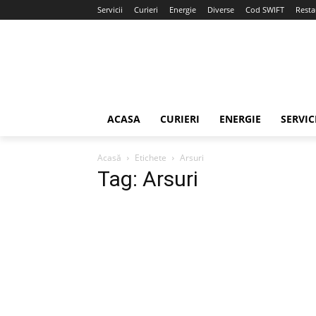
Servicii
Curieri
Energie
Diverse
Cod SWIFT
Resta
ACASA
CURIERI
ENERGIE
SERVIC
Acasă
Etichete
Arsuri
Tag: Arsuri