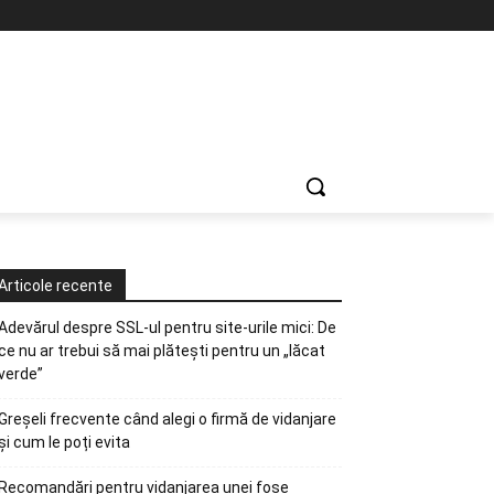
Articole recente
Adevărul despre SSL-ul pentru site-urile mici: De
ce nu ar trebui să mai plătești pentru un „lăcat
verde”
Greșeli frecvente când alegi o firmă de vidanjare
și cum le poți evita
Recomandări pentru vidanjarea unei fose