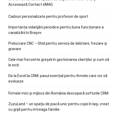
Accesează Contact eMAG
Cadouri personalizate pentru profesori de sport
Importanța vidanjării periodice pentru buna funcționare a
canalizării în Brașov
Prelucrare CNC – Ghid pentru servicii de debitare, frezare și
gravare
Cele mai frecvente greșeli în gestionarea clienților și cum să
le eviți
De la Excel la CRM: pasul esențial pentru firmele care vor să
evolueze
Firmele mici și mijlocii din România descoperă softurile CRM
ZuzuLand – un spațiu de joacă unic pentru copii în Iași, creat
cu grijă pentru întreaga familie