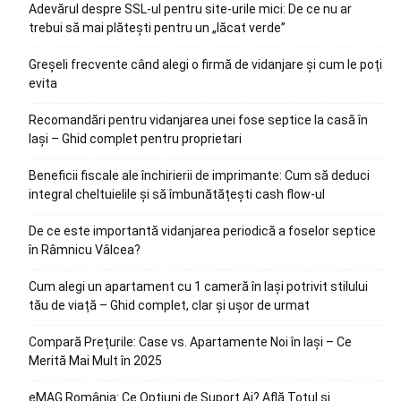
Adevărul despre SSL-ul pentru site-urile mici: De ce nu ar
trebui să mai plătești pentru un „lăcat verde”
Greșeli frecvente când alegi o firmă de vidanjare și cum le poți
evita
Recomandări pentru vidanjarea unei fose septice la casă în
Iași – Ghid complet pentru proprietari
Beneficii fiscale ale închirierii de imprimante: Cum să deduci
integral cheltuielile și să îmbunătățești cash flow-ul
De ce este importantă vidanjarea periodică a foselor septice
în Râmnicu Vâlcea?
Cum alegi un apartament cu 1 cameră în Iași potrivit stilului
tău de viață – Ghid complet, clar și ușor de urmat
Compară Prețurile: Case vs. Apartamente Noi în Iași – Ce
Merită Mai Mult în 2025
eMAG România: Ce Opțiuni de Suport Ai? Află Totul și