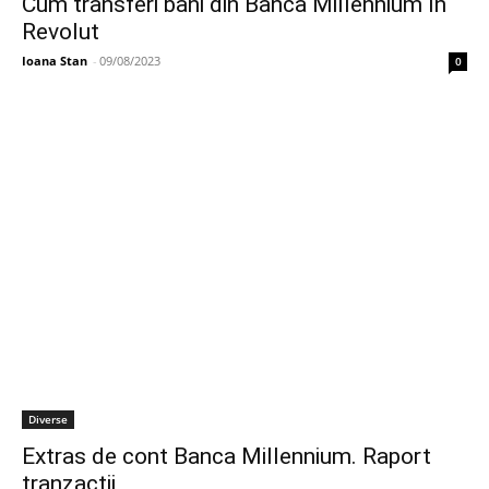
Cum transferi bani din Banca Millennium în
Revolut
Ioana Stan
-
09/08/2023
0
Diverse
Extras de cont Banca Millennium. Raport
tranzactii