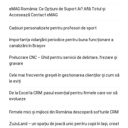
eMAG România: Ce Opțiuni de Suport Ai? Află Totul și
Accesează Contact eMAG
Cadouri personalizate pentru profesori de sport
Importanța vidanjării periodice pentru buna funcționare a
canalizării în Brașov
Prelucrare CNC – Ghid pentru servicii de debitare, frezare și
gravare
Cele mai frecvente greșeli în gestionarea clienților și cum să
le eviți
De la Excel la CRM: pasul esențial pentru firmele care vor să
evolueze
Firmele mici și mijlocii din România descoperă softurile CRM
ZuzuLand – un spațiu de joacă unic pentru copii în Iași, creat