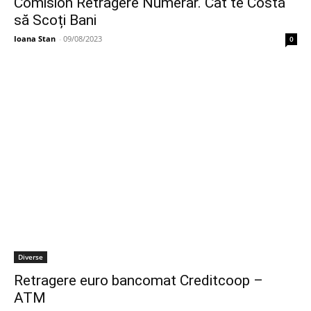
Comision Retragere Numerar. Cât te Costă
să Scoți Bani
Ioana Stan
-
09/08/2023
0
Diverse
Retragere euro bancomat Creditcoop –
ATM