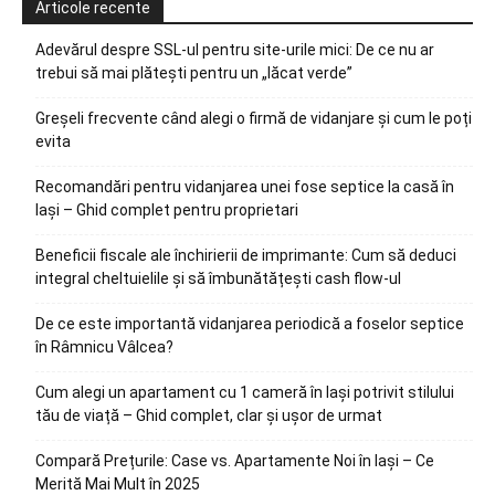
Articole recente
Adevărul despre SSL-ul pentru site-urile mici: De ce nu ar
trebui să mai plătești pentru un „lăcat verde”
Greșeli frecvente când alegi o firmă de vidanjare și cum le poți
evita
Recomandări pentru vidanjarea unei fose septice la casă în
Iași – Ghid complet pentru proprietari
Beneficii fiscale ale închirierii de imprimante: Cum să deduci
integral cheltuielile și să îmbunătățești cash flow-ul
De ce este importantă vidanjarea periodică a foselor septice
în Râmnicu Vâlcea?
Cum alegi un apartament cu 1 cameră în Iași potrivit stilului
tău de viață – Ghid complet, clar și ușor de urmat
Compară Prețurile: Case vs. Apartamente Noi în Iași – Ce
Merită Mai Mult în 2025