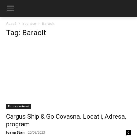
Acasă
Etichete
Baraolt
Tag: Baraolt
Firme curierat
Cargus Ship & Go Covasna. Locatii, Adresa,
program
Ioana Stan
-
20/09/2023
0