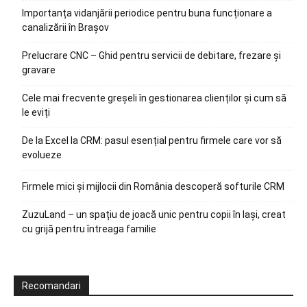
Importanța vidanjării periodice pentru buna funcționare a
canalizării în Brașov
Prelucrare CNC – Ghid pentru servicii de debitare, frezare și
gravare
Cele mai frecvente greșeli în gestionarea clienților și cum să
le eviți
De la Excel la CRM: pasul esențial pentru firmele care vor să
evolueze
Firmele mici și mijlocii din România descoperă softurile CRM
ZuzuLand – un spațiu de joacă unic pentru copii în Iași, creat
cu grijă pentru întreaga familie
Recomandari