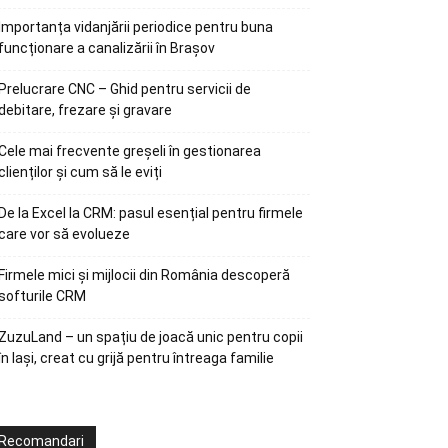
Importanța vidanjării periodice pentru buna
funcționare a canalizării în Brașov
Prelucrare CNC – Ghid pentru servicii de
debitare, frezare și gravare
Cele mai frecvente greșeli în gestionarea
clienților și cum să le eviți
De la Excel la CRM: pasul esențial pentru firmele
care vor să evolueze
Firmele mici și mijlocii din România descoperă
softurile CRM
ZuzuLand – un spațiu de joacă unic pentru copii
în Iași, creat cu grijă pentru întreaga familie
Recomandari