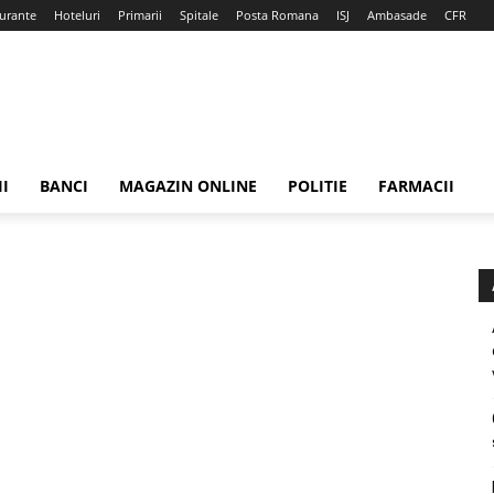
urante
Hoteluri
Primarii
Spitale
Posta Romana
ISJ
Ambasade
CFR
II
BANCI
MAGAZIN ONLINE
POLITIE
FARMACII