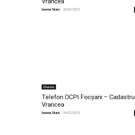
Vrancea
Ioana Stan
-
26/02/2023
Diverse
Telefon OCPI Focşani – Cadastru
Vrancea
Ioana Stan
-
26/02/2023