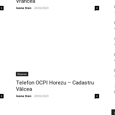
Vrancea
Ioana Stan
-
26/02/2023
0
0
Diverse
Telefon OCPI Horezu – Cadastru
Vâlcea
Ioana Stan
-
26/02/2023
0
0