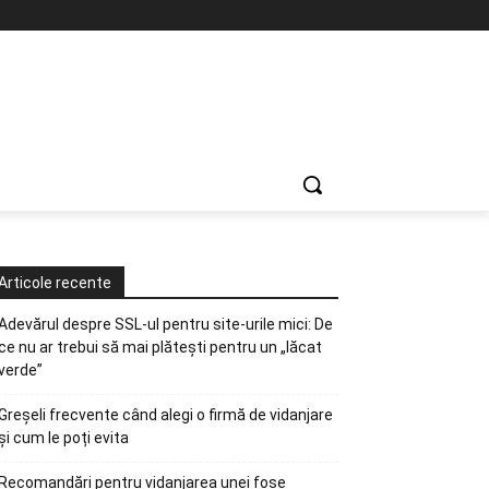
Articole recente
Adevărul despre SSL-ul pentru site-urile mici: De
ce nu ar trebui să mai plătești pentru un „lăcat
verde”
Greșeli frecvente când alegi o firmă de vidanjare
și cum le poți evita
Recomandări pentru vidanjarea unei fose