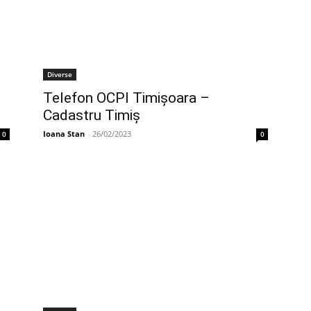
Diverse
Telefon OCPI Timişoara –
Cadastru Timiş
Ioana Stan
-
26/02/2023
0
0