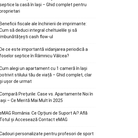
septice la casă în Iași – Ghid complet pentru
proprietari
Beneficii fiscale ale închirierii de imprimante:
Cum să deduci integral cheltuielile și să
îmbunătățești cash flow-ul
De ce este importantă vidanjarea periodică a
foselor septice în Râmnicu Vâlcea?
Cum alegi un apartament cu 1 cameră în Iași
potrivit stilului tău de viață – Ghid complet, clar
și ușor de urmat
Compară Prețurile: Case vs. Apartamente Noi în
Iași – Ce Merită Mai Mult în 2025
eMAG România: Ce Opțiuni de Suport Ai? Află
Totul și Accesează Contact eMAG
Cadouri personalizate pentru profesori de sport