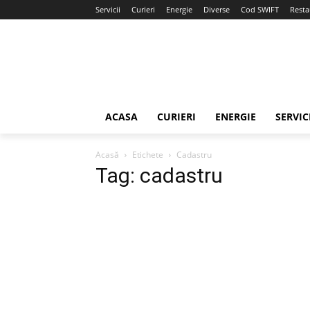
Servicii
Curieri
Energie
Diverse
Cod SWIFT
Resta
ACASA
CURIERI
ENERGIE
SERVIC
Acasă
Etichete
Cadastru
Tag: cadastru