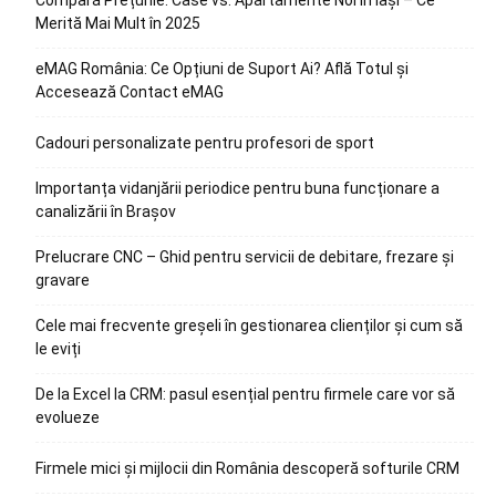
Compară Prețurile: Case vs. Apartamente Noi în Iași – Ce
Merită Mai Mult în 2025
eMAG România: Ce Opțiuni de Suport Ai? Află Totul și
Accesează Contact eMAG
Cadouri personalizate pentru profesori de sport
Importanța vidanjării periodice pentru buna funcționare a
canalizării în Brașov
Prelucrare CNC – Ghid pentru servicii de debitare, frezare și
gravare
Cele mai frecvente greșeli în gestionarea clienților și cum să
le eviți
De la Excel la CRM: pasul esențial pentru firmele care vor să
evolueze
Firmele mici și mijlocii din România descoperă softurile CRM