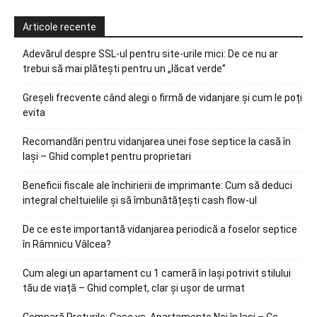
Articole recente
Adevărul despre SSL-ul pentru site-urile mici: De ce nu ar
trebui să mai plătești pentru un „lăcat verde”
Greșeli frecvente când alegi o firmă de vidanjare și cum le poți
evita
Recomandări pentru vidanjarea unei fose septice la casă în
Iași – Ghid complet pentru proprietari
Beneficii fiscale ale închirierii de imprimante: Cum să deduci
integral cheltuielile și să îmbunătățești cash flow-ul
De ce este importantă vidanjarea periodică a foselor septice
în Râmnicu Vâlcea?
Cum alegi un apartament cu 1 cameră în Iași potrivit stilului
tău de viață – Ghid complet, clar și ușor de urmat