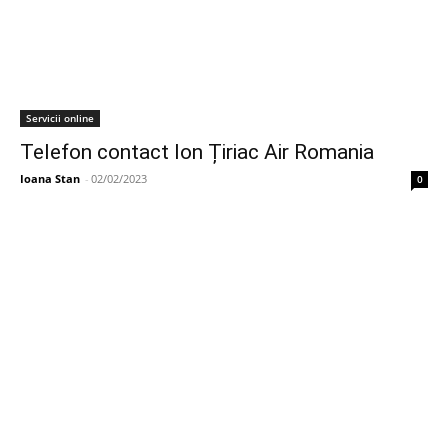
Servicii online
Telefon contact Ion Țiriac Air Romania
Ioana Stan
-
02/02/2023
0