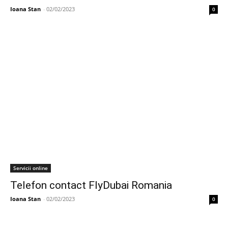
Ioana Stan
-
02/02/2023
0
Servicii online
Telefon contact FlyDubai Romania
Ioana Stan
-
02/02/2023
0