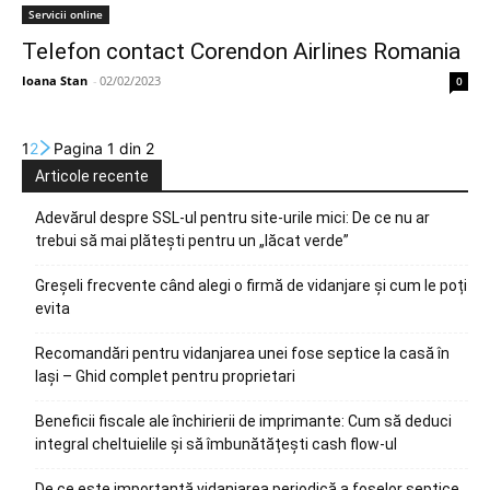
Servicii online
Telefon contact Corendon Airlines Romania
Ioana Stan
-
02/02/2023
0
1
2
Pagina 1 din 2
Articole recente
Adevărul despre SSL-ul pentru site-urile mici: De ce nu ar
trebui să mai plătești pentru un „lăcat verde”
Greșeli frecvente când alegi o firmă de vidanjare și cum le poți
evita
Recomandări pentru vidanjarea unei fose septice la casă în
Iași – Ghid complet pentru proprietari
Beneficii fiscale ale închirierii de imprimante: Cum să deduci
integral cheltuielile și să îmbunătățești cash flow-ul
De ce este importantă vidanjarea periodică a foselor septice