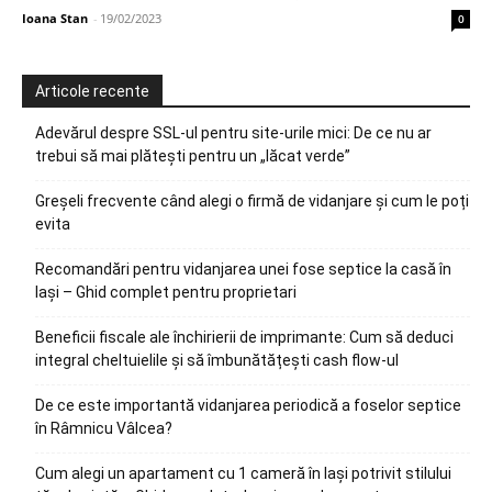
Ioana Stan
-
19/02/2023
0
Articole recente
Adevărul despre SSL-ul pentru site-urile mici: De ce nu ar
trebui să mai plătești pentru un „lăcat verde”
Greșeli frecvente când alegi o firmă de vidanjare și cum le poți
evita
Recomandări pentru vidanjarea unei fose septice la casă în
Iași – Ghid complet pentru proprietari
Beneficii fiscale ale închirierii de imprimante: Cum să deduci
integral cheltuielile și să îmbunătățești cash flow-ul
De ce este importantă vidanjarea periodică a foselor septice
în Râmnicu Vâlcea?
Cum alegi un apartament cu 1 cameră în Iași potrivit stilului