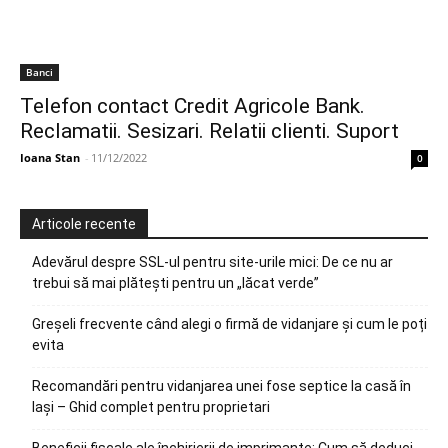
Banci
Telefon contact Credit Agricole Bank.
Reclamatii. Sesizari. Relatii clienti. Suport
Ioana Stan
-
11/12/2022
0
Articole recente
Adevărul despre SSL-ul pentru site-urile mici: De ce nu ar
trebui să mai plătești pentru un „lăcat verde”
Greșeli frecvente când alegi o firmă de vidanjare și cum le poți
evita
Recomandări pentru vidanjarea unei fose septice la casă în
Iași – Ghid complet pentru proprietari
Beneficii fiscale ale închirierii de imprimante: Cum să deduci