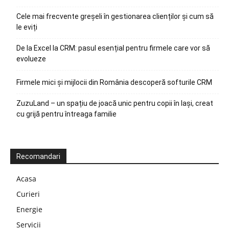
Cele mai frecvente greșeli în gestionarea clienților și cum să
le eviți
De la Excel la CRM: pasul esențial pentru firmele care vor să
evolueze
Firmele mici și mijlocii din România descoperă softurile CRM
ZuzuLand – un spațiu de joacă unic pentru copii în Iași, creat
cu grijă pentru întreaga familie
Recomandari
Acasa
Curieri
Energie
Servicii