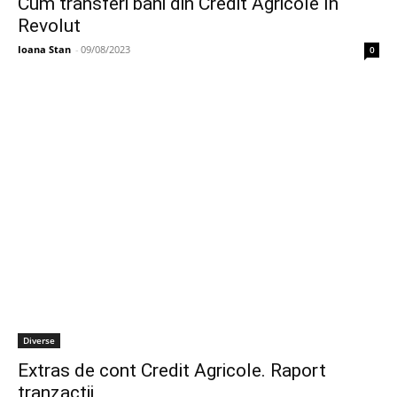
Cum transferi bani din Credit Agricole în
Revolut
Ioana Stan
-
09/08/2023
0
Diverse
Extras de cont Credit Agricole. Raport
tranzactii