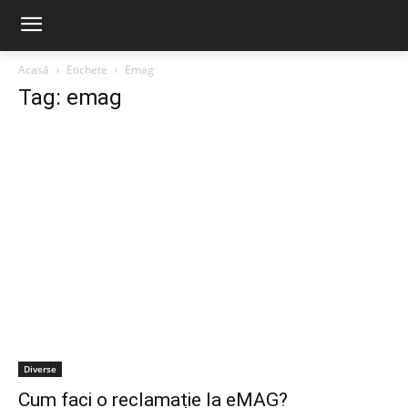
Acasă
Etichete
Emag
Tag: emag
Diverse
Cum faci o reclamație la eMAG?