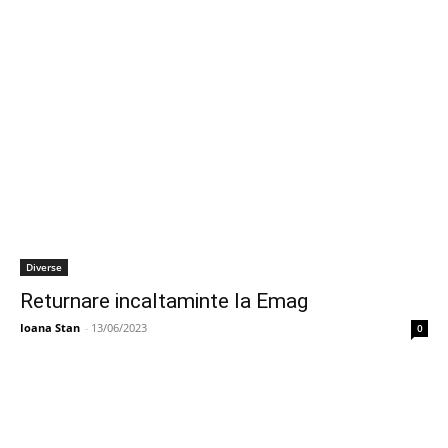
Diverse
Returnare incaltaminte la Emag
Ioana Stan
-
13/06/2023
0