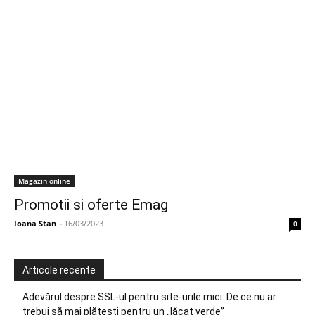
Magazin online
Promotii si oferte Emag
Ioana Stan
-
16/03/2023
0
Articole recente
Adevărul despre SSL-ul pentru site-urile mici: De ce nu ar
trebui să mai plătești pentru un „lăcat verde”