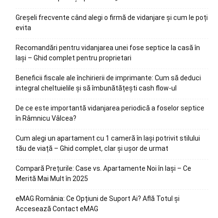
Greșeli frecvente când alegi o firmă de vidanjare și cum le poți
evita
Recomandări pentru vidanjarea unei fose septice la casă în
Iași – Ghid complet pentru proprietari
Beneficii fiscale ale închirierii de imprimante: Cum să deduci
integral cheltuielile și să îmbunătățești cash flow-ul
De ce este importantă vidanjarea periodică a foselor septice
în Râmnicu Vâlcea?
Cum alegi un apartament cu 1 cameră în Iași potrivit stilului
tău de viață – Ghid complet, clar și ușor de urmat
Compară Prețurile: Case vs. Apartamente Noi în Iași – Ce
Merită Mai Mult în 2025
eMAG România: Ce Opțiuni de Suport Ai? Află Totul și
Accesează Contact eMAG