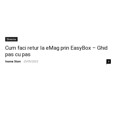
Diverse
Cum faci retur la eMag prin EasyBox – Ghid
pas cu pas
Ioana Stan
-
25/05/2023
0