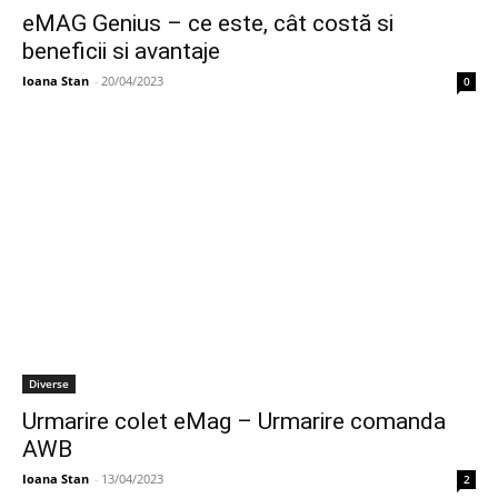
eMAG Genius – ce este, cât costă si
beneficii si avantaje
Ioana Stan
-
20/04/2023
0
Diverse
Urmarire colet eMag – Urmarire comanda
AWB
Ioana Stan
-
13/04/2023
2