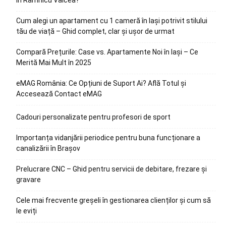
în Râmnicu Vâlcea?
Cum alegi un apartament cu 1 cameră în Iași potrivit stilului
tău de viață – Ghid complet, clar și ușor de urmat
Compară Prețurile: Case vs. Apartamente Noi în Iași – Ce
Merită Mai Mult în 2025
eMAG România: Ce Opțiuni de Suport Ai? Află Totul și
Accesează Contact eMAG
Cadouri personalizate pentru profesori de sport
Importanța vidanjării periodice pentru buna funcționare a
canalizării în Brașov
Prelucrare CNC – Ghid pentru servicii de debitare, frezare și
gravare
Cele mai frecvente greșeli în gestionarea clienților și cum să
le eviți