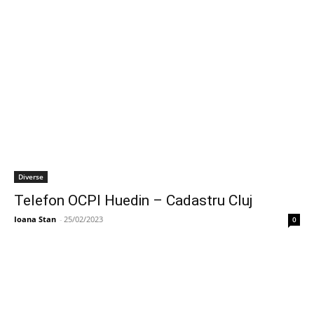
Diverse
Telefon OCPI Huedin – Cadastru Cluj
Ioana Stan
-
25/02/2023
0