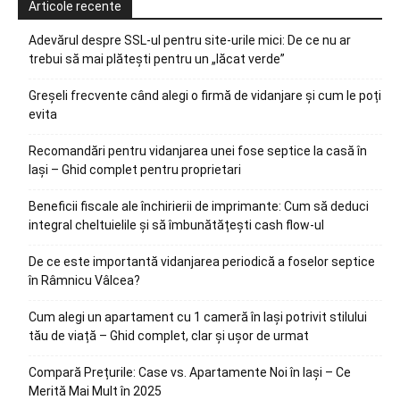
Articole recente
Adevărul despre SSL-ul pentru site-urile mici: De ce nu ar
trebui să mai plătești pentru un „lăcat verde”
Greșeli frecvente când alegi o firmă de vidanjare și cum le poți
evita
Recomandări pentru vidanjarea unei fose septice la casă în
Iași – Ghid complet pentru proprietari
Beneficii fiscale ale închirierii de imprimante: Cum să deduci
integral cheltuielile și să îmbunătățești cash flow-ul
De ce este importantă vidanjarea periodică a foselor septice
în Râmnicu Vâlcea?
Cum alegi un apartament cu 1 cameră în Iași potrivit stilului
tău de viață – Ghid complet, clar și ușor de urmat
Compară Prețurile: Case vs. Apartamente Noi în Iași – Ce
Merită Mai Mult în 2025