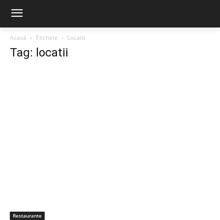
Acasă
Etichete
Locatii
Tag: locatii
Restaurante