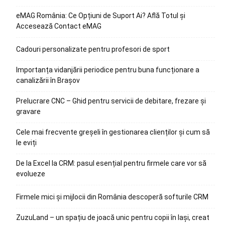
eMAG România: Ce Opțiuni de Suport Ai? Află Totul și
Accesează Contact eMAG
Cadouri personalizate pentru profesori de sport
Importanța vidanjării periodice pentru buna funcționare a
canalizării în Brașov
Prelucrare CNC – Ghid pentru servicii de debitare, frezare și
gravare
Cele mai frecvente greșeli în gestionarea clienților și cum să
le eviți
De la Excel la CRM: pasul esențial pentru firmele care vor să
evolueze
Firmele mici și mijlocii din România descoperă softurile CRM
ZuzuLand – un spațiu de joacă unic pentru copii în Iași, creat