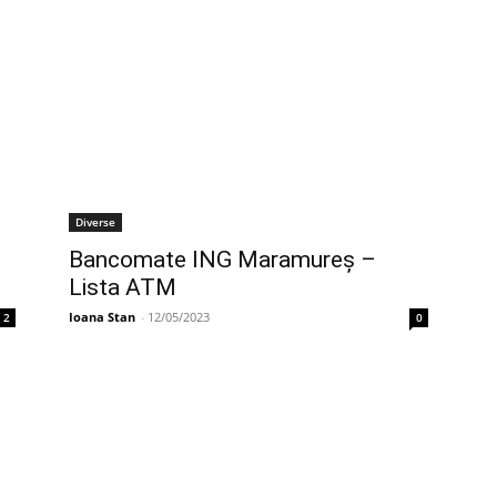
Diverse
Bancomate ING Maramureș –
Lista ATM
Ioana Stan
-
12/05/2023
2
0