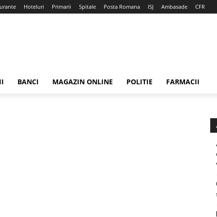
urante
Hoteluri
Primarii
Spitale
Posta Romana
ISJ
Ambasade
CFR
II
BANCI
MAGAZIN ONLINE
POLITIE
FARMACII