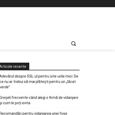
Articole recente
Adevărul despre SSL-ul pentru site-urile mici: De
ce nu ar trebui să mai plătești pentru un „lăcat
verde”
Greșeli frecvente când alegi o firmă de vidanjare
și cum le poți evita
Recomandări pentru vidanjarea unei fose