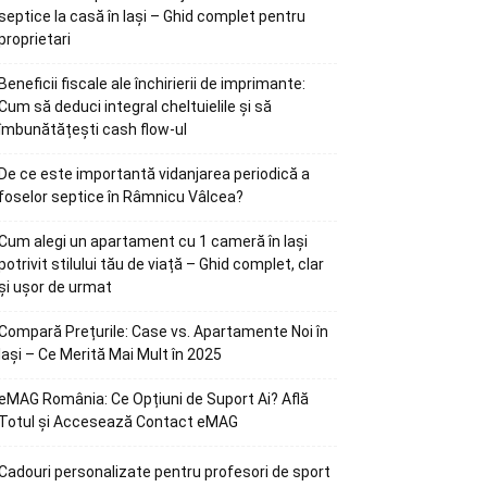
septice la casă în Iași – Ghid complet pentru
proprietari
Beneficii fiscale ale închirierii de imprimante:
Cum să deduci integral cheltuielile și să
îmbunătățești cash flow-ul
De ce este importantă vidanjarea periodică a
foselor septice în Râmnicu Vâlcea?
Cum alegi un apartament cu 1 cameră în Iași
potrivit stilului tău de viață – Ghid complet, clar
și ușor de urmat
Compară Prețurile: Case vs. Apartamente Noi în
Iași – Ce Merită Mai Mult în 2025
eMAG România: Ce Opțiuni de Suport Ai? Află
Totul și Accesează Contact eMAG
Cadouri personalizate pentru profesori de sport