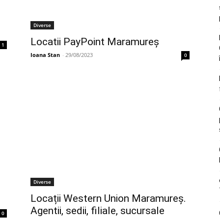
Diverse
Locatii PayPoint Maramureș
1
Ioana Stan
-
29/08/2023
0
Diverse
Locații Western Union Maramureș.
Agentii, sedii, filiale, sucursale
0