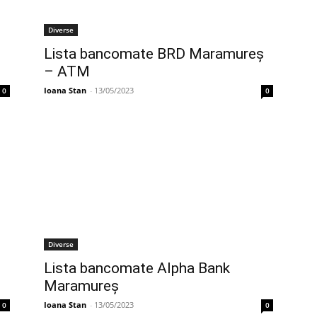
Diverse
Lista bancomate BRD Maramureș
– ATM
Ioana Stan
-
13/05/2023
0
0
Diverse
Lista bancomate Alpha Bank
Maramureș
Ioana Stan
-
13/05/2023
0
0