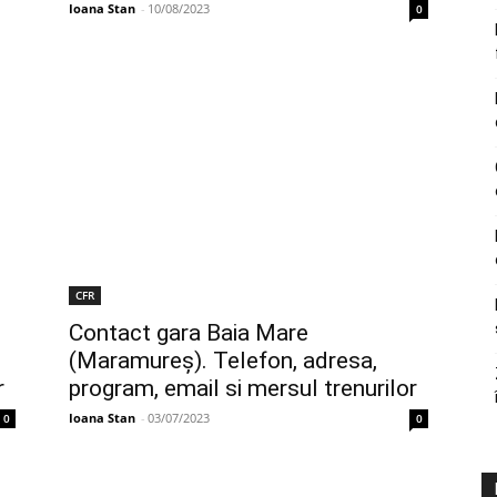
Ioana Stan
-
10/08/2023
0
CFR
Contact gara Baia Mare
(Maramureș). Telefon, adresa,
r
program, email si mersul trenurilor
Ioana Stan
-
03/07/2023
0
0