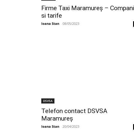
Firme Taxi Maramureș – Compani
si tarife
Ioana Stan
-
08/05/2023
DSVSA
Telefon contact DSVSA
Maramureș
Ioana Stan
-
20/04/2023