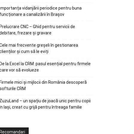
Importanța vidanjării periodice pentru buna
funcționare a canalizării în Brașov
Prelucrare CNC – Ghid pentru servicii de
debitare, frezare și gravare
Cele mai frecvente greșeli în gestionarea
clienților și cum să le eviți
De la Excel la CRM: pasul esențial pentru firmele
care vor să evolueze
Firmele mici și mijlocii din România descoperă
softurile CRM
ZuzuLand – un spațiu de joacă unic pentru copii
în Iași, creat cu grijă pentru întreaga familie
Recomandari