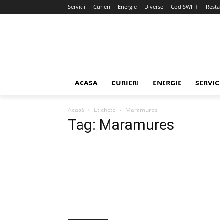
Servicii
Curieri
Energie
Diverse
Cod SWIFT
Resta
ACASA
CURIERI
ENERGIE
SERVIC
Acasă
Etichete
Maramures
Tag: Maramures