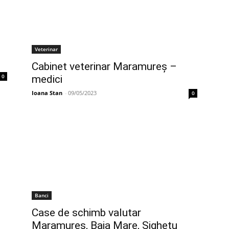
Veterinar
Cabinet veterinar Maramureș –
0
medici
Ioana Stan
-
09/05/2023
0
Banci
Case de schimb valutar
Maramureș, Baia Mare, Sighetu