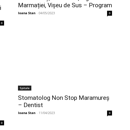
Marmației, Vișeu de Sus – Program
i
Ioana Stan
-
04/05/2023
0
0
Spitale
Stomatolog Non Stop Maramureș
– Dentist
Ioana Stan
-
11/04/2023
0
0