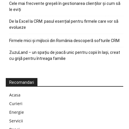
Cele mai frecvente greșeli în gestionarea clienților și cum să
le eviți
De la Excel la CRM: pasul esențial pentru firmele care vor să
evolueze
Firmele mici și mijlocii din România descoperă softurile CRM
ZuzuLand – un spațiu de joacă unic pentru copii în Iași, creat
cu grijă pentru întreaga familie
Recomandari
Acasa
Curieri
Energie
Servicii