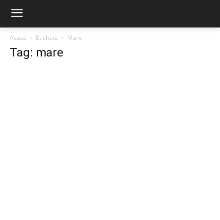
Acasă
Etichete
Mare
Tag: mare