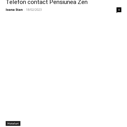
Telefon contact Pensiunea Zen
Ioana Stan
-
18/02/2023
0
Hoteluri