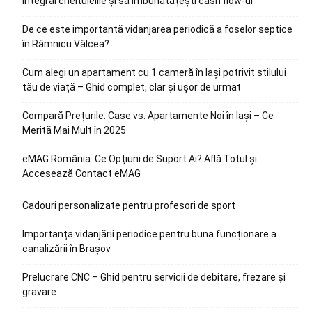
integral cheltuielile și să îmbunătățești cash flow-ul
De ce este importantă vidanjarea periodică a foselor septice
în Râmnicu Vâlcea?
Cum alegi un apartament cu 1 cameră în Iași potrivit stilului
tău de viață – Ghid complet, clar și ușor de urmat
Compară Prețurile: Case vs. Apartamente Noi în Iași – Ce
Merită Mai Mult în 2025
eMAG România: Ce Opțiuni de Suport Ai? Află Totul și
Accesează Contact eMAG
Cadouri personalizate pentru profesori de sport
Importanța vidanjării periodice pentru buna funcționare a
canalizării în Brașov
Prelucrare CNC – Ghid pentru servicii de debitare, frezare și
gravare