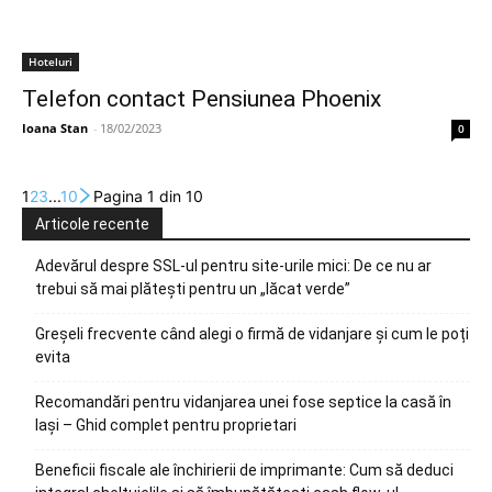
Hoteluri
Telefon contact Pensiunea Phoenix
Ioana Stan
-
18/02/2023
0
1
2
3
...
10
Pagina 1 din 10
Articole recente
Adevărul despre SSL-ul pentru site-urile mici: De ce nu ar
trebui să mai plătești pentru un „lăcat verde”
Greșeli frecvente când alegi o firmă de vidanjare și cum le poți
evita
Recomandări pentru vidanjarea unei fose septice la casă în
Iași – Ghid complet pentru proprietari
Beneficii fiscale ale închirierii de imprimante: Cum să deduci