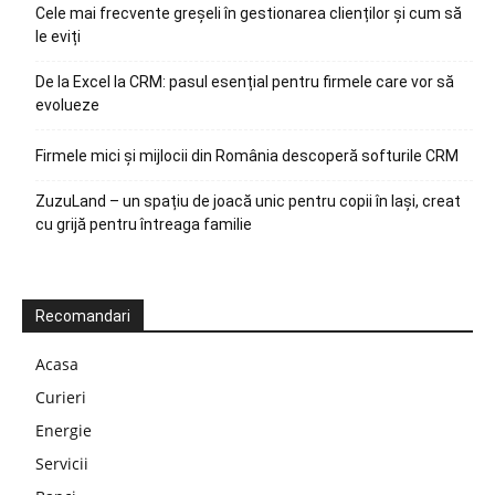
Cele mai frecvente greșeli în gestionarea clienților și cum să
le eviți
De la Excel la CRM: pasul esențial pentru firmele care vor să
evolueze
Firmele mici și mijlocii din România descoperă softurile CRM
ZuzuLand – un spațiu de joacă unic pentru copii în Iași, creat
cu grijă pentru întreaga familie
Recomandari
Acasa
Curieri
Energie
Servicii