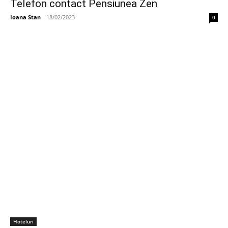
Telefon contact Pensiunea Zen
Ioana Stan
-
18/02/2023
0
Hoteluri