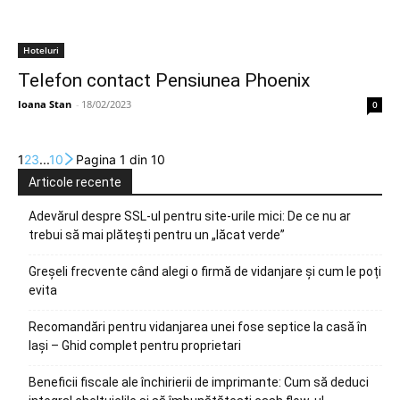
Hoteluri
Telefon contact Pensiunea Phoenix
Ioana Stan
-
18/02/2023
0
1
2
3
...
10
Pagina 1 din 10
Articole recente
Adevărul despre SSL-ul pentru site-urile mici: De ce nu ar
trebui să mai plătești pentru un „lăcat verde”
Greșeli frecvente când alegi o firmă de vidanjare și cum le poți
evita
Recomandări pentru vidanjarea unei fose septice la casă în
Iași – Ghid complet pentru proprietari
Beneficii fiscale ale închirierii de imprimante: Cum să deduci