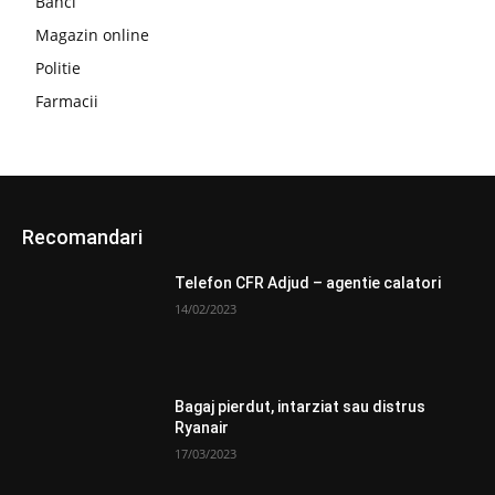
Banci
Magazin online
Politie
Farmacii
Recomandari
Telefon CFR Adjud – agentie calatori
14/02/2023
Bagaj pierdut, intarziat sau distrus
Ryanair
17/03/2023