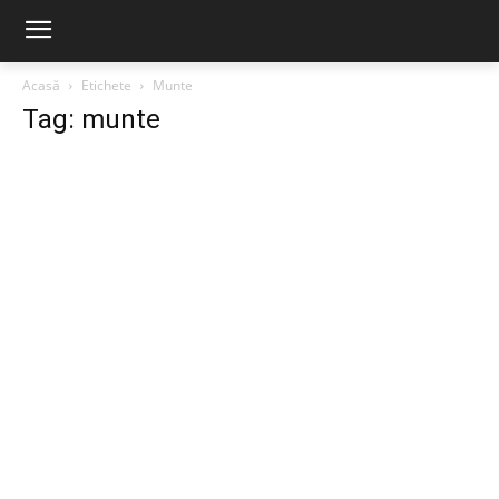
Acasă
Etichete
Munte
Tag: munte