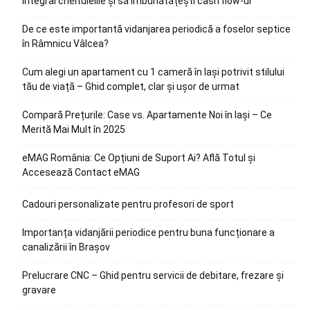
integral cheltuielile și să îmbunătățești cash flow-ul
De ce este importantă vidanjarea periodică a foselor septice
în Râmnicu Vâlcea?
Cum alegi un apartament cu 1 cameră în Iași potrivit stilului
tău de viață – Ghid complet, clar și ușor de urmat
Compară Prețurile: Case vs. Apartamente Noi în Iași – Ce
Merită Mai Mult în 2025
eMAG România: Ce Opțiuni de Suport Ai? Află Totul și
Accesează Contact eMAG
Cadouri personalizate pentru profesori de sport
Importanța vidanjării periodice pentru buna funcționare a
canalizării în Brașov
Prelucrare CNC – Ghid pentru servicii de debitare, frezare și
gravare