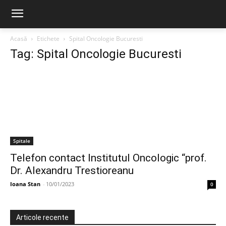
Acasă
Etichete
Spital Oncologie Bucuresti
Tag: Spital Oncologie Bucuresti
Spitale
Telefon contact Institutul Oncologic “prof.
Dr. Alexandru Trestioreanu
Ioana Stan
-
10/01/2023
0
Articole recente