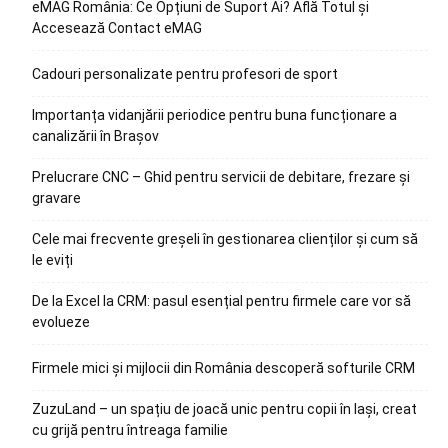
eMAG România: Ce Opțiuni de Suport Ai? Află Totul și
Accesează Contact eMAG
Cadouri personalizate pentru profesori de sport
Importanța vidanjării periodice pentru buna funcționare a
canalizării în Brașov
Prelucrare CNC – Ghid pentru servicii de debitare, frezare și
gravare
Cele mai frecvente greșeli în gestionarea clienților și cum să
le eviți
De la Excel la CRM: pasul esențial pentru firmele care vor să
evolueze
Firmele mici și mijlocii din România descoperă softurile CRM
ZuzuLand – un spațiu de joacă unic pentru copii în Iași, creat
cu grijă pentru întreaga familie