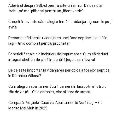
Adevărul despre SSL-ul pentru site-urile mici: De ce nu ar
trebui să mai plătești pentru un „lăcat verde”
Greșeli frecvente când alegi o firmă de vidanjare și cum le poți
evita
Recomandări pentru vidanjarea unei fose septice la casă în
Iași – Ghid complet pentru proprietari
Beneficii fiscale ale închirierii de imprimante: Cum să deduci
integral cheltuielile și să îmbunătățești cash flow-ul
De ce este importantă vidanjarea periodică a foselor septice
în Râmnicu Vâlcea?
Cum alegi un apartament cu 1 cameră în Iași potrivit stilului
tău de viață – Ghid complet, clar și ușor de urmat
Compară Prețurile: Case vs. Apartamente Noi în Iași – Ce
Merită Mai Mult în 2025