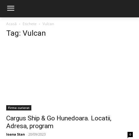
Acasă
Etichete
Vulcan
Tag: Vulcan
Firme curierat
Cargus Ship & Go Hunedoara. Locatii,
Adresa, program
Ioana Stan
-
20/09/2023
0