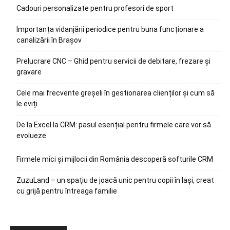
Cadouri personalizate pentru profesori de sport
Importanța vidanjării periodice pentru buna funcționare a
canalizării în Brașov
Prelucrare CNC – Ghid pentru servicii de debitare, frezare și
gravare
Cele mai frecvente greșeli în gestionarea clienților și cum să
le eviți
De la Excel la CRM: pasul esențial pentru firmele care vor să
evolueze
Firmele mici și mijlocii din România descoperă softurile CRM
ZuzuLand – un spațiu de joacă unic pentru copii în Iași, creat
cu grijă pentru întreaga familie