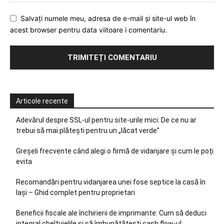
Salvați numele meu, adresa de e-mail și site-ul web în
acest browser pentru data viitoare i comentariu.
Articole recente
Adevărul despre SSL-ul pentru site-urile mici: De ce nu ar
trebui să mai plătești pentru un „lăcat verde”
Greșeli frecvente când alegi o firmă de vidanjare și cum le poți
evita
Recomandări pentru vidanjarea unei fose septice la casă în
Iași – Ghid complet pentru proprietari
Beneficii fiscale ale închirierii de imprimante: Cum să deduci
integral cheltuielile și să îmbunătățești cash flow-ul