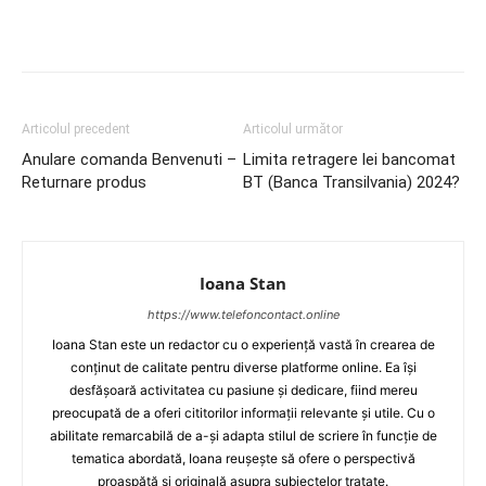
Articolul precedent
Articolul următor
Anulare comanda Benvenuti –
Limita retragere lei bancomat
Returnare produs
BT (Banca Transilvania) 2024?
Ioana Stan
https://www.telefoncontact.online
Ioana Stan este un redactor cu o experiență vastă în crearea de
conținut de calitate pentru diverse platforme online. Ea își
desfășoară activitatea cu pasiune și dedicare, fiind mereu
preocupată de a oferi cititorilor informații relevante și utile. Cu o
abilitate remarcabilă de a-și adapta stilul de scriere în funcție de
tematica abordată, Ioana reușește să ofere o perspectivă
proaspătă și originală asupra subiectelor tratate.