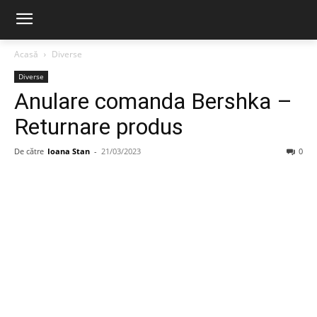
Acasă
Diverse
Diverse
Anulare comanda Bershka –
Returnare produs
De către
Ioana Stan
-
21/03/2023
0