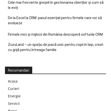
Cele mai frecvente greșeli în gestionarea clienților și cum să
le eviți
De la Excel la CRM: pasul esențial pentru firmele care vor să
evolueze
Firmele mici și mijlocii din România descoperă softurile CRM
ZuzuLand – un spațiu de joacă unic pentru copii în Iași, creat
cu grijă pentru întreaga familie
Recomandari
Acasa
Curieri
Energie
Servicii
Banci