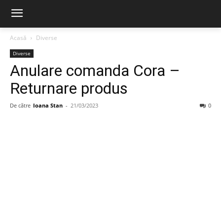
Acasă
Diverse
Diverse
Anulare comanda Cora –
Returnare produs
De către
Ioana Stan
-
21/03/2023
0