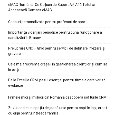
eMAG România: Ce Opțiuni de Suport Ai? Află Totul și
Accesează Contact eMAG
Cadouri personalizate pentru profesori de sport
Importanța vidanjării periodice pentru buna funcționare a
canalizării în Brașov
Prelucrare CNC – Ghid pentru servicii de debitare, frezare și
gravare
Cele mai frecvente greșeli în gestionarea clienților și cum să
le eviți
De la Excel la CRM: pasul esențial pentru firmele care vor să
evolueze
Firmele mici și mijlocii din România descoperă softurile CRM
ZuzuLand – un spațiu de joacă unic pentru copii în Iași, creat
cu grijă pentru întreaga familie