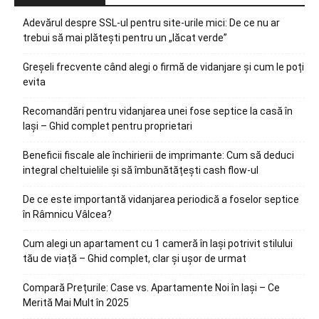
Adevărul despre SSL-ul pentru site-urile mici: De ce nu ar
trebui să mai plătești pentru un „lăcat verde”
Greșeli frecvente când alegi o firmă de vidanjare și cum le poți
evita
Recomandări pentru vidanjarea unei fose septice la casă în
Iași – Ghid complet pentru proprietari
Beneficii fiscale ale închirierii de imprimante: Cum să deduci
integral cheltuielile și să îmbunătățești cash flow-ul
De ce este importantă vidanjarea periodică a foselor septice
în Râmnicu Vâlcea?
Cum alegi un apartament cu 1 cameră în Iași potrivit stilului
tău de viață – Ghid complet, clar și ușor de urmat
Compară Prețurile: Case vs. Apartamente Noi în Iași – Ce
Merită Mai Mult în 2025