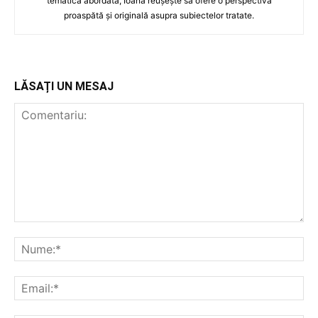
tematica abordată, Ioana reușește să ofere o perspectivă
proaspătă și originală asupra subiectelor tratate.
LĂSAȚI UN MESAJ