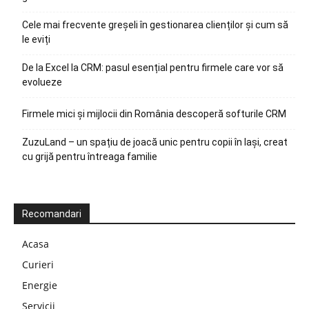
Cele mai frecvente greșeli în gestionarea clienților și cum să
le eviți
De la Excel la CRM: pasul esențial pentru firmele care vor să
evolueze
Firmele mici și mijlocii din România descoperă softurile CRM
ZuzuLand – un spațiu de joacă unic pentru copii în Iași, creat
cu grijă pentru întreaga familie
Recomandari
Acasa
Curieri
Energie
Servicii