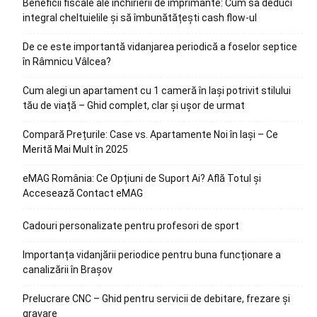
Beneficii fiscale ale închirierii de imprimante: Cum să deduci
integral cheltuielile și să îmbunătățești cash flow-ul
De ce este importantă vidanjarea periodică a foselor septice
în Râmnicu Vâlcea?
Cum alegi un apartament cu 1 cameră în Iași potrivit stilului
tău de viață – Ghid complet, clar și ușor de urmat
Compară Prețurile: Case vs. Apartamente Noi în Iași – Ce
Merită Mai Mult în 2025
eMAG România: Ce Opțiuni de Suport Ai? Află Totul și
Accesează Contact eMAG
Cadouri personalizate pentru profesori de sport
Importanța vidanjării periodice pentru buna funcționare a
canalizării în Brașov
Prelucrare CNC – Ghid pentru servicii de debitare, frezare și
gravare