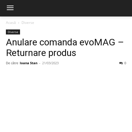
Acasă
Diverse
Diverse
Anulare comanda evoMAG –
Returnare produs
De către
Ioana Stan
-
21/03/2023
0