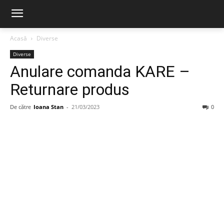
Acasă
Diverse
Diverse
Anulare comanda KARE –
Returnare produs
De către
Ioana Stan
-
21/03/2023
0