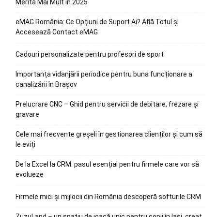
Merită Mai Mult în 2025
eMAG România: Ce Opțiuni de Suport Ai? Află Totul și
Accesează Contact eMAG
Cadouri personalizate pentru profesori de sport
Importanța vidanjării periodice pentru buna funcționare a
canalizării în Brașov
Prelucrare CNC – Ghid pentru servicii de debitare, frezare și
gravare
Cele mai frecvente greșeli în gestionarea clienților și cum să
le eviți
De la Excel la CRM: pasul esențial pentru firmele care vor să
evolueze
Firmele mici și mijlocii din România descoperă softurile CRM
ZuzuLand – un spațiu de joacă unic pentru copii în Iași, creat