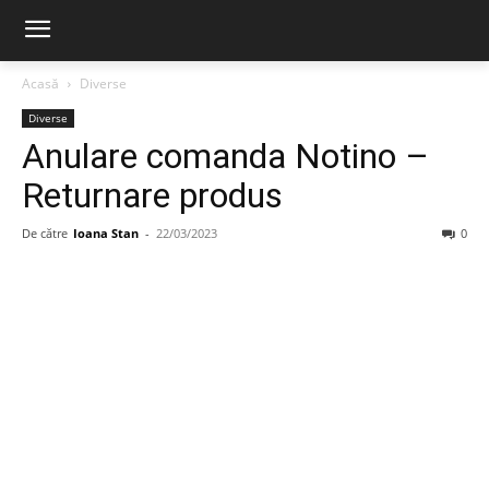
Acasă
Diverse
Diverse
Anulare comanda Notino –
Returnare produs
De către
Ioana Stan
-
22/03/2023
0