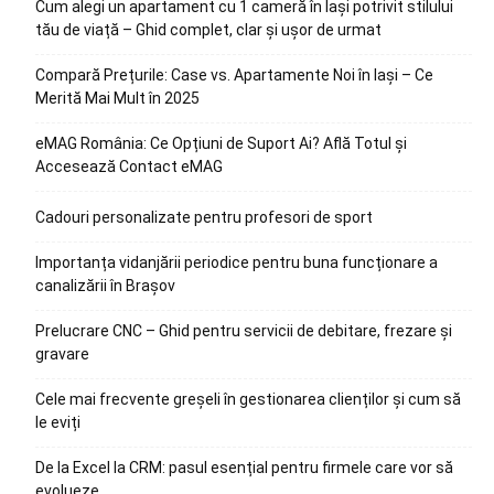
Cum alegi un apartament cu 1 cameră în Iași potrivit stilului
tău de viață – Ghid complet, clar și ușor de urmat
Compară Prețurile: Case vs. Apartamente Noi în Iași – Ce
Merită Mai Mult în 2025
eMAG România: Ce Opțiuni de Suport Ai? Află Totul și
Accesează Contact eMAG
Cadouri personalizate pentru profesori de sport
Importanța vidanjării periodice pentru buna funcționare a
canalizării în Brașov
Prelucrare CNC – Ghid pentru servicii de debitare, frezare și
gravare
Cele mai frecvente greșeli în gestionarea clienților și cum să
le eviți
De la Excel la CRM: pasul esențial pentru firmele care vor să
evolueze