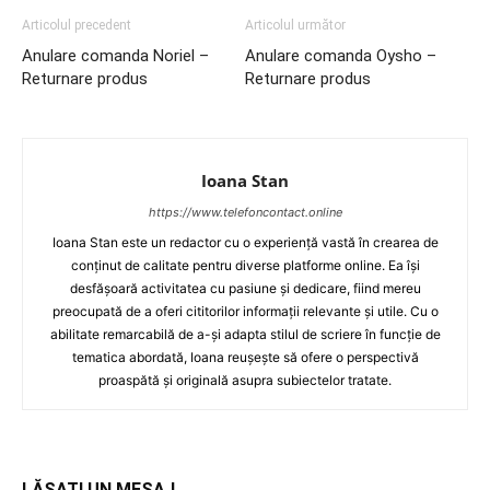
Articolul precedent
Articolul următor
Anulare comanda Noriel –
Anulare comanda Oysho –
Returnare produs
Returnare produs
Ioana Stan
https://www.telefoncontact.online
Ioana Stan este un redactor cu o experiență vastă în crearea de
conținut de calitate pentru diverse platforme online. Ea își
desfășoară activitatea cu pasiune și dedicare, fiind mereu
preocupată de a oferi cititorilor informații relevante și utile. Cu o
abilitate remarcabilă de a-și adapta stilul de scriere în funcție de
tematica abordată, Ioana reușește să ofere o perspectivă
proaspătă și originală asupra subiectelor tratate.
LĂSAȚI UN MESAJ