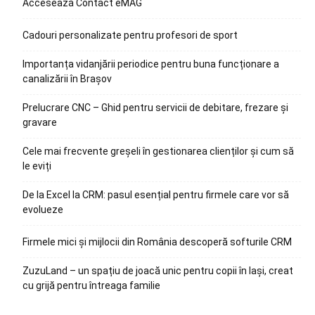
Accesează Contact eMAG
Cadouri personalizate pentru profesori de sport
Importanța vidanjării periodice pentru buna funcționare a
canalizării în Brașov
Prelucrare CNC – Ghid pentru servicii de debitare, frezare și
gravare
Cele mai frecvente greșeli în gestionarea clienților și cum să
le eviți
De la Excel la CRM: pasul esențial pentru firmele care vor să
evolueze
Firmele mici și mijlocii din România descoperă softurile CRM
ZuzuLand – un spațiu de joacă unic pentru copii în Iași, creat
cu grijă pentru întreaga familie