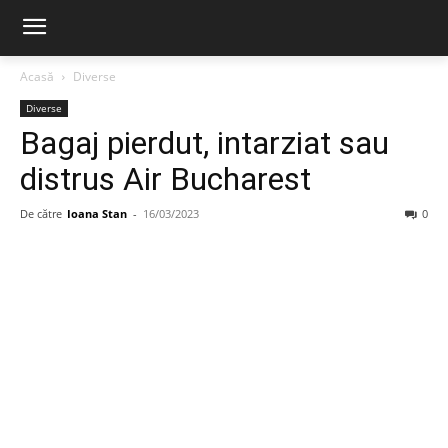
Acasă
Diverse
Diverse
Bagaj pierdut, intarziat sau
distrus Air Bucharest
De către
Ioana Stan
-
16/03/2023
0