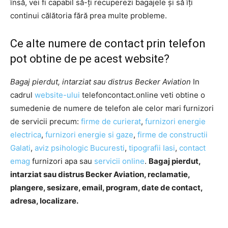
însă, vei fi capabil să-ți recuperezi bagajele și să îți
continui călătoria fără prea multe probleme.
Ce alte numere de contact prin telefon
pot obtine de pe acest website?
Bagaj pierdut, intarziat sau distrus Becker Aviation
In
cadrul
website-ului
telefoncontact.online veti obtine o
sumedenie de numere de telefon ale celor mari furnizori
de servicii precum:
firme de curierat
,
furnizori energie
electrica
,
furnizori energie si gaze
,
firme de constructii
Galati
,
aviz psihologic Bucuresti
,
tipografii Iasi
,
contact
emag
furnizori apa sau
servicii online
.
Bagaj pierdut,
intarziat sau distrus Becker Aviation, reclamatie,
plangere, sesizare, email, program, date de contact,
adresa, localizare.