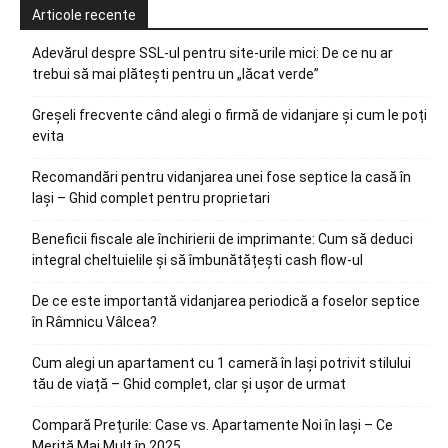
Articole recente
Adevărul despre SSL-ul pentru site-urile mici: De ce nu ar
trebui să mai plătești pentru un „lăcat verde”
Greșeli frecvente când alegi o firmă de vidanjare și cum le poți
evita
Recomandări pentru vidanjarea unei fose septice la casă în
Iași – Ghid complet pentru proprietari
Beneficii fiscale ale închirierii de imprimante: Cum să deduci
integral cheltuielile și să îmbunătățești cash flow-ul
De ce este importantă vidanjarea periodică a foselor septice
în Râmnicu Vâlcea?
Cum alegi un apartament cu 1 cameră în Iași potrivit stilului
tău de viață – Ghid complet, clar și ușor de urmat
Compară Prețurile: Case vs. Apartamente Noi în Iași – Ce
Merită Mai Mult în 2025