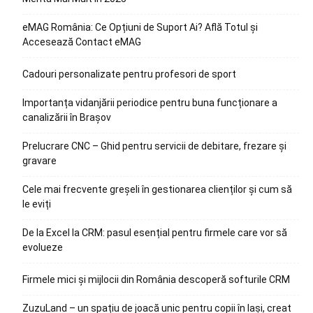
eMAG România: Ce Opțiuni de Suport Ai? Află Totul și
Accesează Contact eMAG
Cadouri personalizate pentru profesori de sport
Importanța vidanjării periodice pentru buna funcționare a
canalizării în Brașov
Prelucrare CNC – Ghid pentru servicii de debitare, frezare și
gravare
Cele mai frecvente greșeli în gestionarea clienților și cum să
le eviți
De la Excel la CRM: pasul esențial pentru firmele care vor să
evolueze
Firmele mici și mijlocii din România descoperă softurile CRM
ZuzuLand – un spațiu de joacă unic pentru copii în Iași, creat