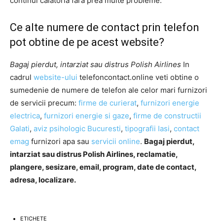
continui călătoria fără prea multe probleme.
Ce alte numere de contact prin telefon
pot obtine de pe acest website?
Bagaj pierdut, intarziat sau distrus Polish Airlines
In
cadrul
website-ului
telefoncontact.online veti obtine o
sumedenie de numere de telefon ale celor mari furnizori
de servicii precum:
firme de curierat
,
furnizori energie
electrica
,
furnizori energie si gaze
,
firme de constructii
Galati
,
aviz psihologic Bucuresti
,
tipografii Iasi
,
contact
emag
furnizori apa sau
servicii online
.
Bagaj pierdut,
intarziat sau distrus Polish Airlines, reclamatie,
plangere, sesizare, email, program, date de contact,
adresa, localizare.
ETICHETE