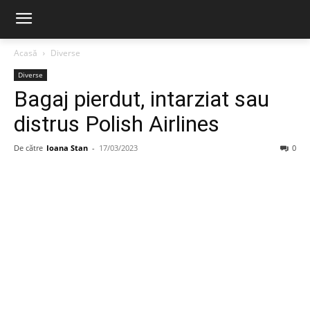
Acasă
Diverse
Diverse
Bagaj pierdut, intarziat sau
distrus Polish Airlines
De către
Ioana Stan
-
17/03/2023
0