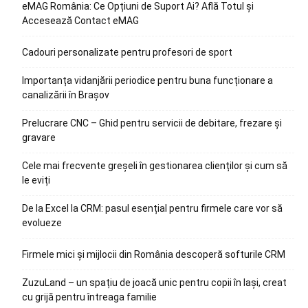
eMAG România: Ce Opțiuni de Suport Ai? Află Totul și
Accesează Contact eMAG
Cadouri personalizate pentru profesori de sport
Importanța vidanjării periodice pentru buna funcționare a
canalizării în Brașov
Prelucrare CNC – Ghid pentru servicii de debitare, frezare și
gravare
Cele mai frecvente greșeli în gestionarea clienților și cum să
le eviți
De la Excel la CRM: pasul esențial pentru firmele care vor să
evolueze
Firmele mici și mijlocii din România descoperă softurile CRM
ZuzuLand – un spațiu de joacă unic pentru copii în Iași, creat
cu grijă pentru întreaga familie