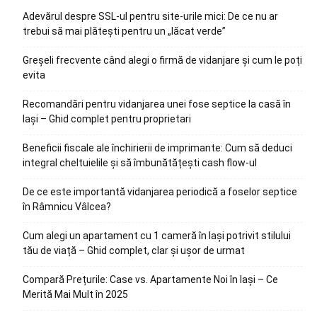
Adevărul despre SSL-ul pentru site-urile mici: De ce nu ar
trebui să mai plătești pentru un „lăcat verde”
Greșeli frecvente când alegi o firmă de vidanjare și cum le poți
evita
Recomandări pentru vidanjarea unei fose septice la casă în
Iași – Ghid complet pentru proprietari
Beneficii fiscale ale închirierii de imprimante: Cum să deduci
integral cheltuielile și să îmbunătățești cash flow-ul
De ce este importantă vidanjarea periodică a foselor septice
în Râmnicu Vâlcea?
Cum alegi un apartament cu 1 cameră în Iași potrivit stilului
tău de viață – Ghid complet, clar și ușor de urmat
Compară Prețurile: Case vs. Apartamente Noi în Iași – Ce
Merită Mai Mult în 2025