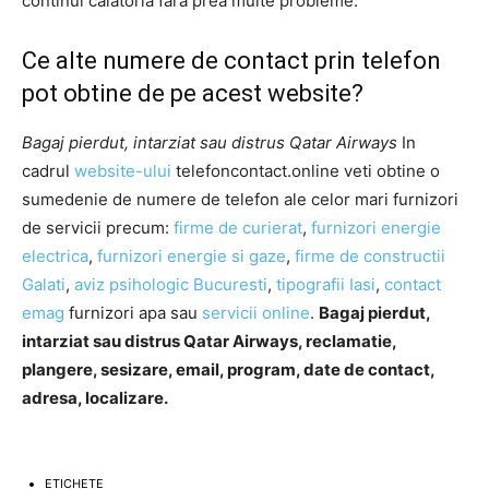
continui călătoria fără prea multe probleme.
Ce alte numere de contact prin telefon
pot obtine de pe acest website?
Bagaj pierdut, intarziat sau distrus Qatar Airways
In
cadrul
website-ului
telefoncontact.online veti obtine o
sumedenie de numere de telefon ale celor mari furnizori
de servicii precum:
firme de curierat
,
furnizori energie
electrica
,
furnizori energie si gaze
,
firme de constructii
Galati
,
aviz psihologic Bucuresti
,
tipografii Iasi
,
contact
emag
furnizori apa sau
servicii online
.
Bagaj pierdut,
intarziat sau distrus Qatar Airways, reclamatie,
plangere, sesizare, email, program, date de contact,
adresa, localizare.
ETICHETE