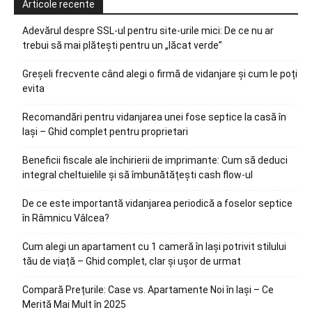
Articole recente
Adevărul despre SSL-ul pentru site-urile mici: De ce nu ar
trebui să mai plătești pentru un „lăcat verde”
Greșeli frecvente când alegi o firmă de vidanjare și cum le poți
evita
Recomandări pentru vidanjarea unei fose septice la casă în
Iași – Ghid complet pentru proprietari
Beneficii fiscale ale închirierii de imprimante: Cum să deduci
integral cheltuielile și să îmbunătățești cash flow-ul
De ce este importantă vidanjarea periodică a foselor septice
în Râmnicu Vâlcea?
Cum alegi un apartament cu 1 cameră în Iași potrivit stilului
tău de viață – Ghid complet, clar și ușor de urmat
Compară Prețurile: Case vs. Apartamente Noi în Iași – Ce
Merită Mai Mult în 2025