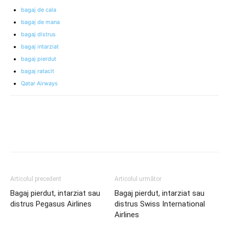
bagaj de cala
bagaj de mana
bagaj distrus
bagaj intarziat
bagaj pierdut
bagaj ratacit
Qatar Airways
Articolul precedent
Articolul următor
Bagaj pierdut, intarziat sau
Bagaj pierdut, intarziat sau
distrus Pegasus Airlines
distrus Swiss International
Airlines