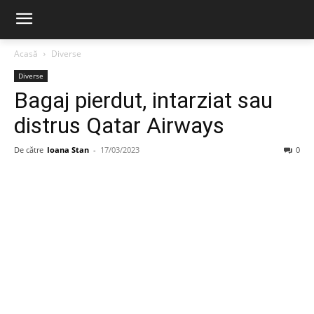
Acasă
Diverse
Diverse
Bagaj pierdut, intarziat sau
distrus Qatar Airways
De către
Ioana Stan
-
17/03/2023
0