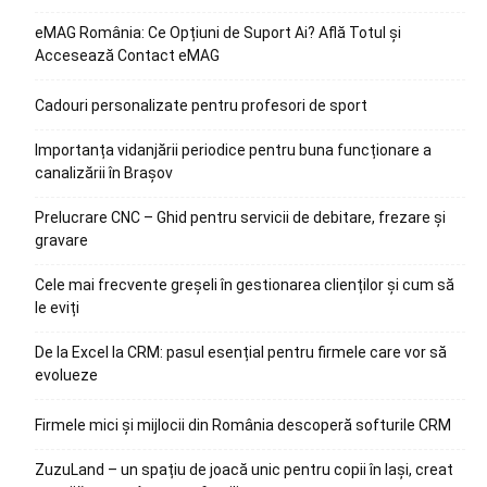
eMAG România: Ce Opțiuni de Suport Ai? Află Totul și
Accesează Contact eMAG
Cadouri personalizate pentru profesori de sport
Importanța vidanjării periodice pentru buna funcționare a
canalizării în Brașov
Prelucrare CNC – Ghid pentru servicii de debitare, frezare și
gravare
Cele mai frecvente greșeli în gestionarea clienților și cum să
le eviți
De la Excel la CRM: pasul esențial pentru firmele care vor să
evolueze
Firmele mici și mijlocii din România descoperă softurile CRM
ZuzuLand – un spațiu de joacă unic pentru copii în Iași, creat