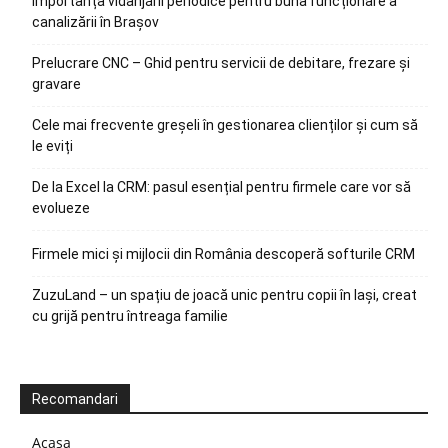
Importanța vidanjării periodice pentru buna funcționare a
canalizării în Brașov
Prelucrare CNC – Ghid pentru servicii de debitare, frezare și
gravare
Cele mai frecvente greșeli în gestionarea clienților și cum să
le eviți
De la Excel la CRM: pasul esențial pentru firmele care vor să
evolueze
Firmele mici și mijlocii din România descoperă softurile CRM
ZuzuLand – un spațiu de joacă unic pentru copii în Iași, creat
cu grijă pentru întreaga familie
Recomandari
Acasa