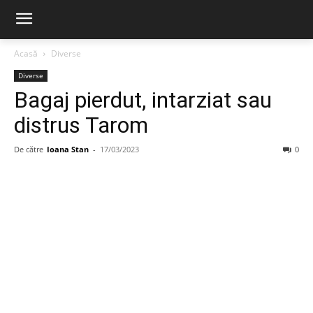
Acasă
Diverse
Diverse
Bagaj pierdut, intarziat sau
distrus Tarom
De către
Ioana Stan
-
17/03/2023
0