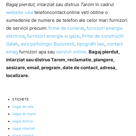
Bagaj pierdut, intarziat sau distrus Tarom
In cadrul
website-ului
telefoncontact.online veti obtine o
sumedenie de numere de telefon ale celor mari furnizori
de servicii precum:
firme de curierat
,
furnizori energie
electrica
,
furnizori energie si gaze
,
firme de constructii
Galati
,
aviz psihologic Bucuresti
,
tipografii Iasi
,
contact
emag
furnizori apa sau
servicii online
.
Bagaj pierdut,
intarziat sau distrus Tarom, reclamatie, plangere,
sesizare, email, program, date de contact, adresa,
localizare.
ETICHETE
bagaj de cala
bagaj de mana
bagaj distrus
bagaj intarziat
bagaj pierdut