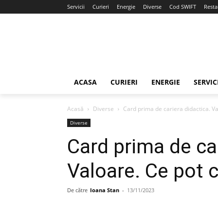
Servicii
Curieri
Energie
Diverse
Cod SWIFT
Resta
ACASA
CURIERI
ENERGIE
SERVIC
Acasă
Diverse
Card prima de cariera didactica. V
Diverse
Card prima de car
Valoare. Ce pot 
De către
Ioana Stan
-
13/11/2023