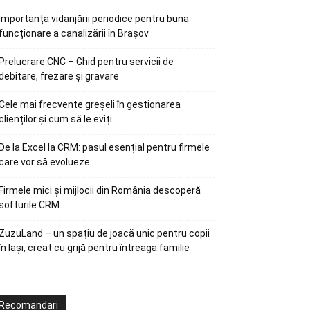
Importanța vidanjării periodice pentru buna
funcționare a canalizării în Brașov
Prelucrare CNC – Ghid pentru servicii de
debitare, frezare și gravare
Cele mai frecvente greșeli în gestionarea
clienților și cum să le eviți
De la Excel la CRM: pasul esențial pentru firmele
care vor să evolueze
Firmele mici și mijlocii din România descoperă
softurile CRM
ZuzuLand – un spațiu de joacă unic pentru copii
în Iași, creat cu grijă pentru întreaga familie
Recomandari