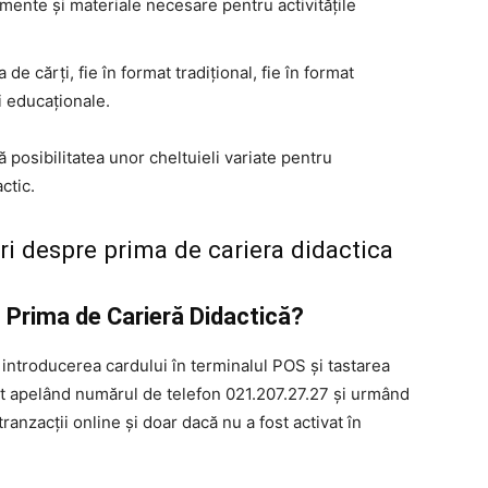
mente și materiale necesare pentru activitățile
 de cărți, fie în format tradițional, fie în format
ri educaționale.
ă posibilitatea unor cheltuieli variate pentru
ctic.
uri despre prima de cariera didactica
 Prima de Carieră Didactică?
 introducerea cardului în terminalul POS și tastarea
ivat apelând numărul de telefon 021.207.27.27 și urmând
tranzacții online și doar dacă nu a fost activat în