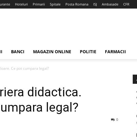
urante
Hoteluri
Primarii
Spitale
Posta Romana
ISJ
Ambasade
CFR
II
BANCI
MAGAZIN ONLINE
POLITIE
FARMACII
aloare. Ce pot cumpara legal?
iera didactica.
cumpara legal?
0