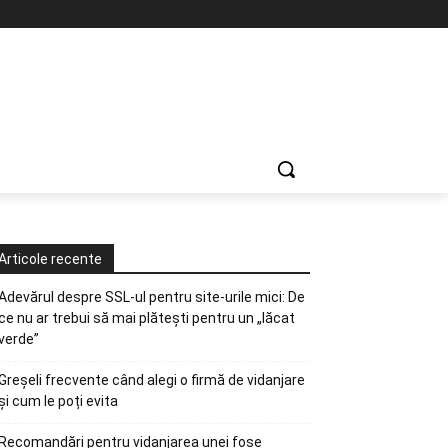
Articole recente
Adevărul despre SSL-ul pentru site-urile mici: De
ce nu ar trebui să mai plătești pentru un „lăcat
verde”
Greșeli frecvente când alegi o firmă de vidanjare
și cum le poți evita
Recomandări pentru vidanjarea unei fose