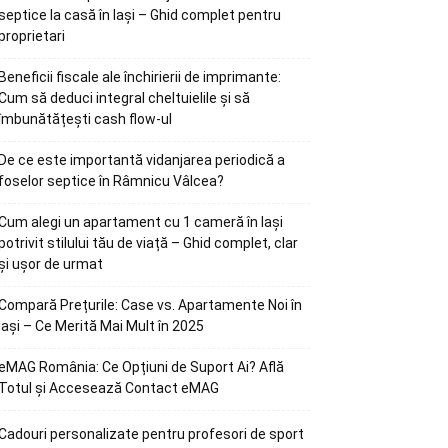
septice la casă în Iași – Ghid complet pentru
proprietari
Beneficii fiscale ale închirierii de imprimante:
Cum să deduci integral cheltuielile și să
îmbunătățești cash flow-ul
De ce este importantă vidanjarea periodică a
foselor septice în Râmnicu Vâlcea?
Cum alegi un apartament cu 1 cameră în Iași
potrivit stilului tău de viață – Ghid complet, clar
și ușor de urmat
Compară Prețurile: Case vs. Apartamente Noi în
Iași – Ce Merită Mai Mult în 2025
eMAG România: Ce Opțiuni de Suport Ai? Află
Totul și Accesează Contact eMAG
Cadouri personalizate pentru profesori de sport