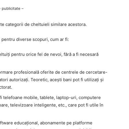
– publicitate –
lte categorii de cheltuieli similare acestora.
ți pentru diverse scopuri, cum ar fi:
tuiți pentru orice fel de nevoi, fără a fi necesară
 formare profesională oferite de centrele de cercetare-
i autorizați. Teoretic, acești bani pot fi utilizați și
ctorat.
 fi telefoane mobile, tablete, laptop-uri, computere
e, televizoare inteligente, etc., care pot fi utile în
 software educațional, abonamente pe platforme