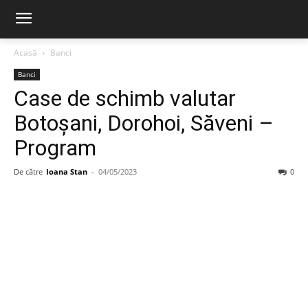
Acasă
Banci
Banci
Case de schimb valutar
Botoșani, Dorohoi, Săveni –
Program
De către
Ioana Stan
-
04/05/2023
0