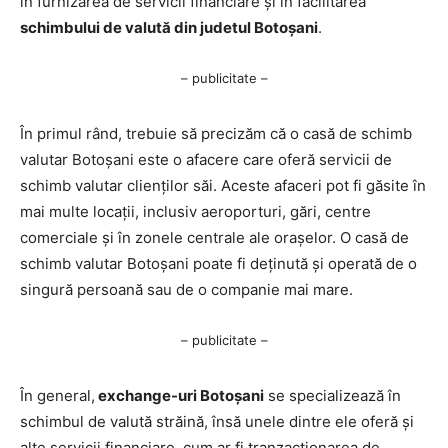
în furnizarea de servicii financiare și în facilitarea
schimbului de valută din judetul Botoșani
.
– publicitate –
În primul rând, trebuie să precizăm că o casă de schimb
valutar Botoșani este o afacere care oferă servicii de
schimb valutar clienților săi. Aceste afaceri pot fi găsite în
mai multe locații, inclusiv aeroporturi, gări, centre
comerciale și în zonele centrale ale orașelor. O casă de
schimb valutar Botoșani poate fi deținută și operată de o
singură persoană sau de o companie mai mare.
– publicitate –
În general,
exchange-uri Botoșani
se specializează în
schimbul de valută străină, însă unele dintre ele oferă și
alte servicii financiare, cum ar fi tranzacționarea de