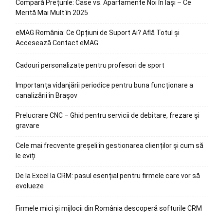
Compară Prețurile: Case vs. Apartamente Noi în Iași – Ce
Merită Mai Mult în 2025
eMAG România: Ce Opțiuni de Suport Ai? Află Totul și
Accesează Contact eMAG
Cadouri personalizate pentru profesori de sport
Importanța vidanjării periodice pentru buna funcționare a
canalizării în Brașov
Prelucrare CNC – Ghid pentru servicii de debitare, frezare și
gravare
Cele mai frecvente greșeli în gestionarea clienților și cum să
le eviți
De la Excel la CRM: pasul esențial pentru firmele care vor să
evolueze
Firmele mici și mijlocii din România descoperă softurile CRM