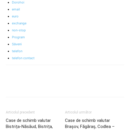
Dorohoi
email
euro
exchange
non-stop
Program
Săveni
telefon
telefon contact
Articolul precedent
Articolul următor
Case de schimb valutar
Case de schimb valutar
Bistrița-Năsăud, Bistrița,
Brașov, Făgăraș, Codlea –