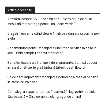
Articole recente
Adevărul despre SSL-ul pentru site-urile mici: De ce nu ar
trebui să mai plătești pentru un „lăcat verde”
Greșeli frecvente când alegi o firmă de vidanjare și cum le poți
evita
Recomandări pentru vidanjarea unei fose septice la casă în
Iași – Ghid complet pentru proprietari
Beneficii fiscale ale închirierii de imprimante: Cum să deduci
integral cheltuielile și să îmbunătățești cash flow-ul
De ce este importantă vidanjarea periodică a foselor septice
în Râmnicu Vâlcea?
Cum alegi un apartament cu 1 cameră în Iași potrivit stilului
tău de viață – Ghid complet, clar și ușor de urmat