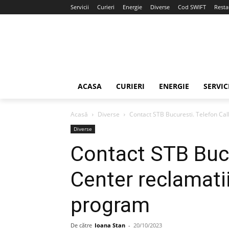
Servicii
Curieri
Energie
Diverse
Cod SWIFT
Resta
ACASA
CURIERI
ENERGIE
SERVIC
Acasă
Diverse
Contact STB Bucuresti. Telefon Call
Diverse
Contact STB Bucu
Center reclamatii
program
De către
Ioana Stan
-
20/10/2023