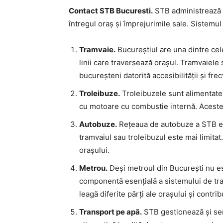
Contact STB Bucuresti.
STB administrează 
întregul oraș și împrejurimile sale. Siste
Tramvaie.
Bucureștiul are una dintre cel
linii care traversează orașul. Tramvaiele
bucureșteni datorită accesibilității și frec
Troleibuze.
Troleibuzele sunt alimentate 
cu motoare cu combustie internă. Acestea
Autobuze.
Rețeaua de autobuze a STB es
tramvaiul sau troleibuzul este mai limitat.
orașului.
Metrou.
Deși metroul din București nu es
componentă esențială a sistemului de tran
leagă diferite părți ale orașului și contri
Transport pe apă.
STB gestionează și ser