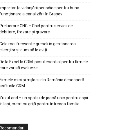
Importanța vidanjării periodice pentru buna
funcționare a canalizării în Brașov
Prelucrare CNC – Ghid pentru servicii de
debitare, frezare și gravare
Cele mai frecvente greșeli în gestionarea
clienților și cum să le eviți
De la Excel la CRM: pasul esențial pentru firmele
care vor să evolueze
Firmele mici și mijlocii din România descoperă
softurile CRM
ZuzuLand – un spațiu de joacă unic pentru copii
în Iași, creat cu grijă pentru întreaga familie
Recomandari