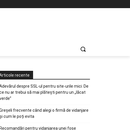
Articole recente
Adevărul despre SSL-ul pentru site-urile mici: De
ce nu ar trebui să mai plătești pentru un „lăcat
verde”
Greșeli frecvente când alegi o firmă de vidanjare
și cum le poți evita
Recomandări pentru vidanjarea unei fose