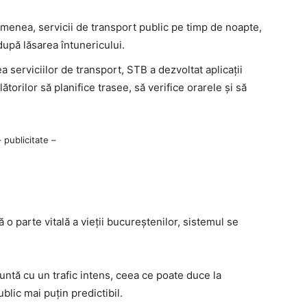
enea, servicii de transport public pe timp de noapte,
 după lăsarea întunericului.
ea serviciilor de transport, STB a dezvoltat aplicații
torilor să planifice trasee, să verifice orarele și să
– publicitate –
o parte vitală a vieții bucureștenilor, sistemul se
ntă cu un trafic intens, ceea ce poate duce la
blic mai puțin predictibil.