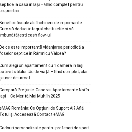
septice la casă în Iași – Ghid complet pentru
proprietari
Beneficii fiscale ale închirierii de imprimante:
Cum să deduci integral cheltuielile și să
îmbunătățești cash flow-ul
De ce este importantă vidanjarea periodică a
foselor septice în Râmnicu Vâlcea?
Cum alegi un apartament cu 1 cameră în Iași
potrivit stilului tău de viață – Ghid complet, clar
și ușor de urmat
Compară Prețurile: Case vs. Apartamente Noi în
Iași – Ce Merită Mai Mult în 2025
eMAG România: Ce Opțiuni de Suport Ai? Află
Totul și Accesează Contact eMAG
Cadouri personalizate pentru profesori de sport