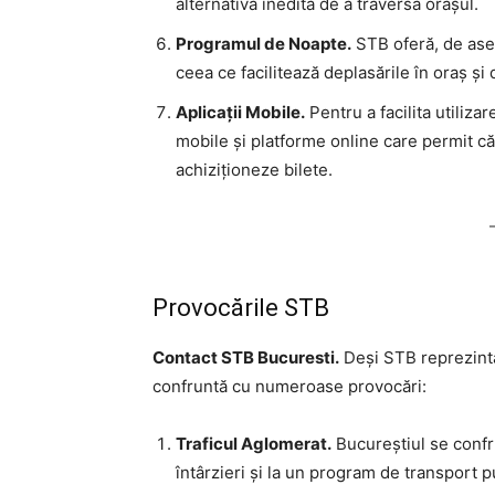
alternativă inedită de a traversa orașul.
Programul de Noapte.
STB oferă, de asem
ceea ce facilitează deplasările în oraș și
Aplicații Mobile.
Pentru a facilita utilizar
mobile și platforme online care permit călă
achiziționeze bilete.
Provocările STB
Contact STB Bucuresti.
Deși STB reprezintă 
confruntă cu numeroase provocări:
Traficul Aglomerat.
Bucureștiul se confru
întârzieri și la un program de transport pu