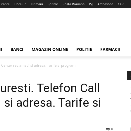
urante
Hoteluri
Primarii
Spitale
Posta Romana
ISJ
Ambasade
CFR
II
BANCI
MAGAZIN ONLINE
POLITIE
FARMACII
 Center reclamatii si adresa. Tarife si program
resti. Telefon Call
 si adresa. Tarife si
0