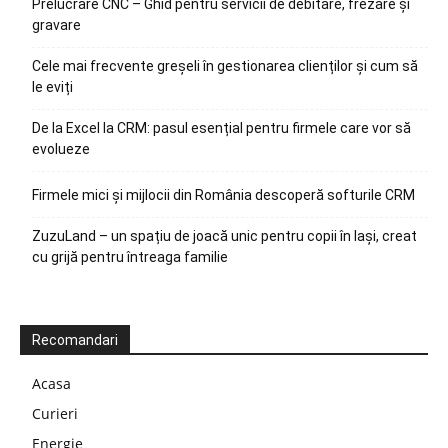
Prelucrare CNC – Ghid pentru servicii de debitare, frezare și
gravare
Cele mai frecvente greșeli în gestionarea clienților și cum să
le eviți
De la Excel la CRM: pasul esențial pentru firmele care vor să
evolueze
Firmele mici și mijlocii din România descoperă softurile CRM
ZuzuLand – un spațiu de joacă unic pentru copii în Iași, creat
cu grijă pentru întreaga familie
Recomandari
Acasa
Curieri
Energie