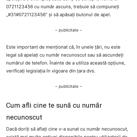
0721123456 cu număr ascuns, trebuie să compuneți
„#31#0721123456” și să apăsați butonul de apel.
– publicitate –
Este important de menționat că, în unele țări, nu este
legal să apelați cu număr necunoscut sau să ascundeți
numărul de telefon. Înainte de a utiliza această opțiune,
verificați legislația în vigoare din țara dvs.
– publicitate –
Cum afli cine te sună cu număr
necunoscut
Dacă doriți să aflați cine v-a sunat cu număr necunoscut,
există mai multe opțiuni disponibile pentru utilizatorii de