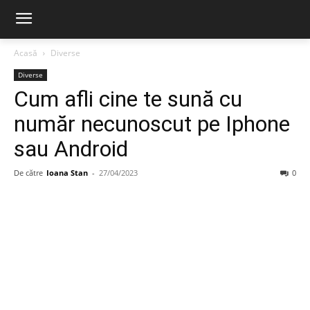
Acasă
Diverse
Diverse
Cum afli cine te sună cu
număr necunoscut pe Iphone
sau Android
De către
Ioana Stan
-
27/04/2023
0