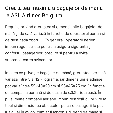
Greutatea maxima a bagajelor de mana
la ASL Airlines Belgium
Regulile privind greutatea și dimensiunile bagajelor de
mână și de cală variază în funcție de operatorul aerian și
de destinația zborului. În general, operatorii aerieni
impun reguli stricte pentru a asigura siguranța și
confortul pasagerilor, precum și pentru a evita
suprancărcarea avioanelor.
În ceea ce privește bagajele de mână, greutatea permisă
variază între 5 și 12 kilograme, iar dimensiunile admise
pot varia între 55x40x20 cm și 56x45x25 cm, în funcție
de compania aeriană și de clasa de călătorie aleasă. În
plus, multe companii aeriane impun restricții cu privire la
tipul și dimensiunea obiectelor pe care pasagerii le pot
lua cu ei în avion, cum ar fi laptop-uri, genți de mână și