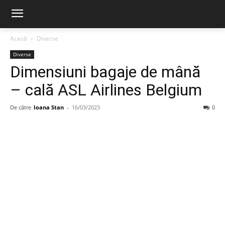
Acasă
Diverse
Diverse
Dimensiuni bagaje de mână
– cală ASL Airlines Belgium
De către
Ioana Stan
-
16/03/2023
0