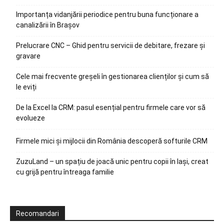
Importanța vidanjării periodice pentru buna funcționare a
canalizării în Brașov
Prelucrare CNC – Ghid pentru servicii de debitare, frezare și
gravare
Cele mai frecvente greșeli în gestionarea clienților și cum să
le eviți
De la Excel la CRM: pasul esențial pentru firmele care vor să
evolueze
Firmele mici și mijlocii din România descoperă softurile CRM
ZuzuLand – un spațiu de joacă unic pentru copii în Iași, creat
cu grijă pentru întreaga familie
Recomandari