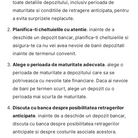
toate detaliile depozitului, inclusiv perioada de
maturitate si conditiile de retragere anticipata, pentru
a evita surprizele neplacute.
Planifica-ti cheltuielile cu atentie
. inainte de a
deschide un depozit bancar, planifica-ti cheltuielile si
asigura-te ca nu vei avea nevoie de banii depozitati
inainte de termenul convenit.
Alege o perioada de maturitate adecvata
. alege o
perioada de maturitate a depozitului care sa se
potriveasca cu nevoile tale financiare. Daca ai nevoie
de bani pe termen scurt, alege un depozit cu o
perioada mai scurta de maturitate.
Discuta cu banca despre posibilitatea retragerilor
anticipate
. inainte de a deschide un depozit bancar,
discuta cu banca despre posibilitatea retragerilor
anticipate si despre costurile asociate acestora.