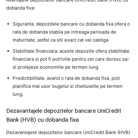
dobanda fixa:
Siguranta. depozitele bancare cu dobanda fixa ofera o
rata de dobanda stabila pe intreaga perioada de
maturitate, astfel ca stii exact cat vei castiga.
Stabilitate financiara. aceste depozite ofera stabilitate
financiara si pot fi potrivite pentru cei care doresc sa-
si protejeze economiile pe termen lung.
Predictibilitate. avand o rata de dobanda fixa, poti
planifica mai usor bugetul si cheltuielile pe termen
lung.
Dezavantajele depozitelor bancare UniCredit
Bank (HVB) cu dobanda fixa
Dezavantajele depozitelor bancare UniCredit Bank (HVB)