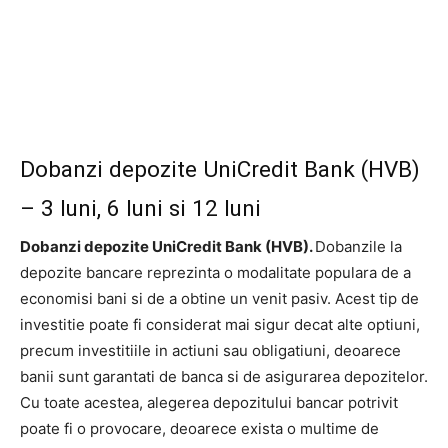
Dobanzi depozite UniCredit Bank (HVB)
– 3 luni, 6 luni si 12 luni
Dobanzi depozite UniCredit Bank (HVB).
Dobanzile la
depozite bancare reprezinta o modalitate populara de a
economisi bani si de a obtine un venit pasiv. Acest tip de
investitie poate fi considerat mai sigur decat alte optiuni,
precum investitiile in actiuni sau obligatiuni, deoarece
banii sunt garantati de banca si de asigurarea depozitelor.
Cu toate acestea, alegerea depozitului bancar potrivit
poate fi o provocare, deoarece exista o multime de