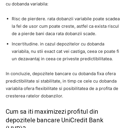
cu dobanda variabila:
Risc de pierdere. rata dobanzii variabile poate scadea
la fel de usor cum poate creste, astfel ca exista riscul
de a pierde bani daca rata dobanzii scade.
Incertitudine. in cazul depozitelor cu dobanda
variabila, nu stii exact cat vei castiga, ceea ce poate fi
un dezavantaj in ceea ce priveste predictibilitatea.
In concluzie, depozitele bancare cu dobanda fixa ofera
predictibilitate si stabilitate, in timp ce cele cu dobanda
variabila ofera flexibilitate si posibilitatea de a profita de
cresterea ratelor dobanzilor.
Cum sa iti maximizezi profitul din
depozitele bancare UniCredit Bank