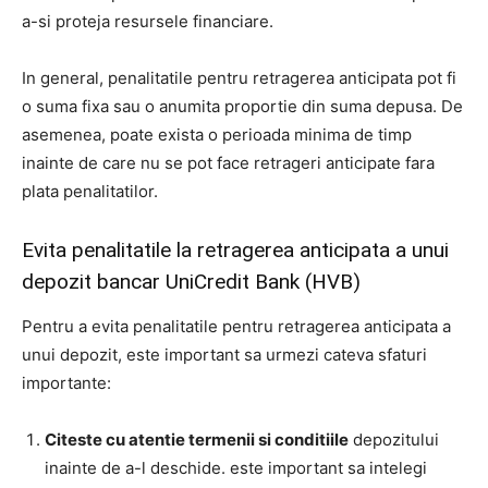
a-si proteja resursele financiare.
In general, penalitatile pentru retragerea anticipata pot fi
o suma fixa sau o anumita proportie din suma depusa. De
asemenea, poate exista o perioada minima de timp
inainte de care nu se pot face retrageri anticipate fara
plata penalitatilor.
Evita penalitatile la retragerea anticipata a unui
depozit bancar UniCredit Bank (HVB)
Pentru a evita penalitatile pentru retragerea anticipata a
unui depozit, este important sa urmezi cateva sfaturi
importante:
Citeste cu atentie termenii si conditiile
depozitului
inainte de a-l deschide. este important sa intelegi