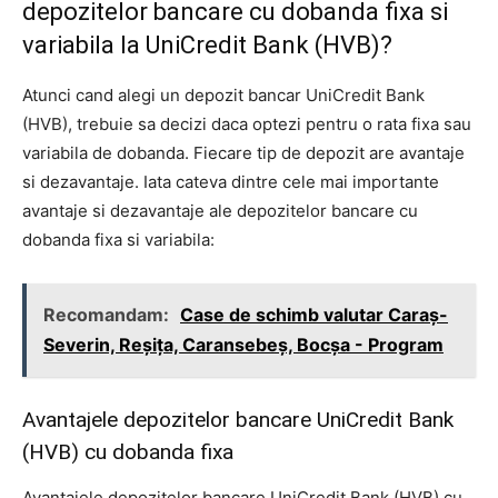
depozitelor bancare cu dobanda fixa si
variabila la UniCredit Bank (HVB)?
Atunci cand alegi un depozit bancar UniCredit Bank
(HVB), trebuie sa decizi daca optezi pentru o rata fixa sau
variabila de dobanda. Fiecare tip de depozit are avantaje
si dezavantaje. Iata cateva dintre cele mai importante
avantaje si dezavantaje ale depozitelor bancare cu
dobanda fixa si variabila:
Recomandam:
Case de schimb valutar Caraș-
Severin, Reșița, Caransebeș, Bocșa - Program
Avantajele depozitelor bancare UniCredit Bank
(HVB) cu dobanda fixa
Avantajele depozitelor bancare UniCredit Bank (HVB) cu