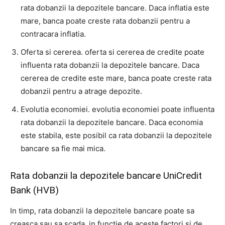
rata dobanzii la depozitele bancare. Daca inflatia este
mare, banca poate creste rata dobanzii pentru a
contracara inflatia.
Oferta si cererea. oferta si cererea de credite poate
influenta rata dobanzii la depozitele bancare. Daca
cererea de credite este mare, banca poate creste rata
dobanzii pentru a atrage depozite.
Evolutia economiei. evolutia economiei poate influenta
rata dobanzii la depozitele bancare. Daca economia
este stabila, este posibil ca rata dobanzii la depozitele
bancare sa fie mai mica.
Rata dobanzii la depozitele bancare UniCredit
Bank (HVB)
In timp, rata dobanzii la depozitele bancare poate sa
creasca sau sa scada, in functie de aceste factori si de