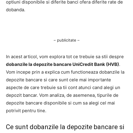
optiuni disponibile si diferite banci ofera diferite rate de
dobanda.
– publicitate –
In acest articol, vom explora tot ce trebuie sa stii despre
dobanzile la depozite bancare UniCredit Bank (HVB)
.
Vom incepe prin a explica cum functioneaza dobanzile la
depozite bancare si care sunt cele mai importante
aspecte de care trebuie sa tii cont atunci cand alegi un
depozit bancar. Vom analiza, de asemenea, tipurile de
depozite bancare disponibile si cum sa alegi cel mai
potrivit pentru tine.
Ce sunt dobanzile la depozite bancare si