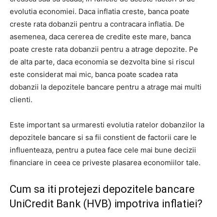
evolutia economiei. Daca inflatia creste, banca poate
creste rata dobanzii pentru a contracara inflatia. De
asemenea, daca cererea de credite este mare, banca
poate creste rata dobanzii pentru a atrage depozite. Pe
de alta parte, daca economia se dezvolta bine si riscul
este considerat mai mic, banca poate scadea rata
dobanzii la depozitele bancare pentru a atrage mai multi
clienti.
Este important sa urmaresti evolutia ratelor dobanzilor la
depozitele bancare si sa fii constient de factorii care le
influenteaza, pentru a putea face cele mai bune decizii
financiare in ceea ce priveste plasarea economiilor tale.
Cum sa iti protejezi depozitele bancare
UniCredit Bank (HVB) impotriva inflatiei?