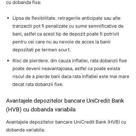
cu dobanda fixa:
Lipsa de flexibilitate. retragerile anticipate sau alte
tranzactii pot fi penalizate cu sume semnificative de
bani, astfel ca acest tip de depozit poate fi potrivit
pentru cei care nu au nevoie de acces la banii
depozitati pe termen scurt.
Risc de pierdere. din cauza inflatiei, rata dobanzii fixe
poate deveni neavantajoasa, astfel ca poate exista
riscul de a pierde bani daca rata inflatiei este mai mare
decat rata dobanzii fixe.
Avantajele depozitelor bancare UniCredit Bank
(HVB) cu dobanda variabila
Avantajele depozitelor bancare UniCredit Bank (HVB) cu
dobanda variabila: