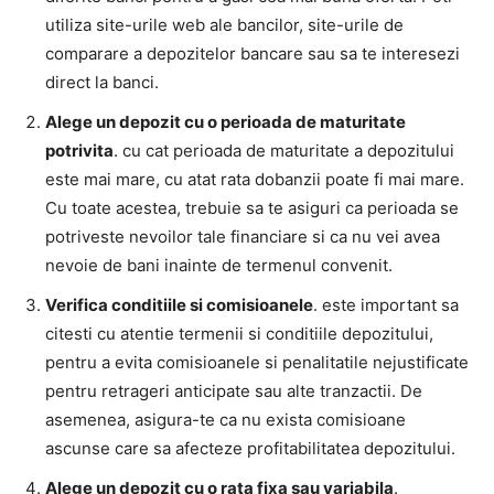
utiliza site-urile web ale bancilor, site-urile de
comparare a depozitelor bancare sau sa te interesezi
direct la banci.
Alege un depozit cu o perioada de maturitate
potrivita
. cu cat perioada de maturitate a depozitului
este mai mare, cu atat rata dobanzii poate fi mai mare.
Cu toate acestea, trebuie sa te asiguri ca perioada se
potriveste nevoilor tale financiare si ca nu vei avea
nevoie de bani inainte de termenul convenit.
Verifica conditiile si comisioanele
. este important sa
citesti cu atentie termenii si conditiile depozitului,
pentru a evita comisioanele si penalitatile nejustificate
pentru retrageri anticipate sau alte tranzactii. De
asemenea, asigura-te ca nu exista comisioane
ascunse care sa afecteze profitabilitatea depozitului.
Alege un depozit cu o rata fixa sau variabila
.