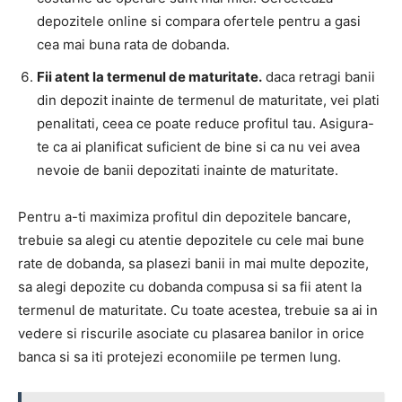
depozitele online si compara ofertele pentru a gasi
cea mai buna rata de dobanda.
Fii atent la termenul de maturitate.
daca retragi banii
din depozit inainte de termenul de maturitate, vei plati
penalitati, ceea ce poate reduce profitul tau. Asigura-
te ca ai planificat suficient de bine si ca nu vei avea
nevoie de banii depozitati inainte de maturitate.
Pentru a-ti maximiza profitul din depozitele bancare,
trebuie sa alegi cu atentie depozitele cu cele mai bune
rate de dobanda, sa plasezi banii in mai multe depozite,
sa alegi depozite cu dobanda compusa si sa fii atent la
termenul de maturitate. Cu toate acestea, trebuie sa ai in
vedere si riscurile asociate cu plasarea banilor in orice
banca si sa iti protejezi economiile pe termen lung.