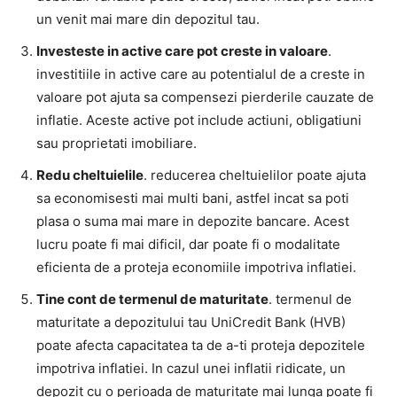
un venit mai mare din depozitul tau.
Investeste in active care pot creste in valoare
.
investitiile in active care au potentialul de a creste in
valoare pot ajuta sa compensezi pierderile cauzate de
inflatie. Aceste active pot include actiuni, obligatiuni
sau proprietati imobiliare.
Redu cheltuielile
. reducerea cheltuielilor poate ajuta
sa economisesti mai multi bani, astfel incat sa poti
plasa o suma mai mare in depozite bancare. Acest
lucru poate fi mai dificil, dar poate fi o modalitate
eficienta de a proteja economiile impotriva inflatiei.
Tine cont de termenul de maturitate
. termenul de
maturitate a depozitului tau UniCredit Bank (HVB)
poate afecta capacitatea ta de a-ti proteja depozitele
impotriva inflatiei. In cazul unei inflatii ridicate, un
depozit cu o perioada de maturitate mai lunga poate fi