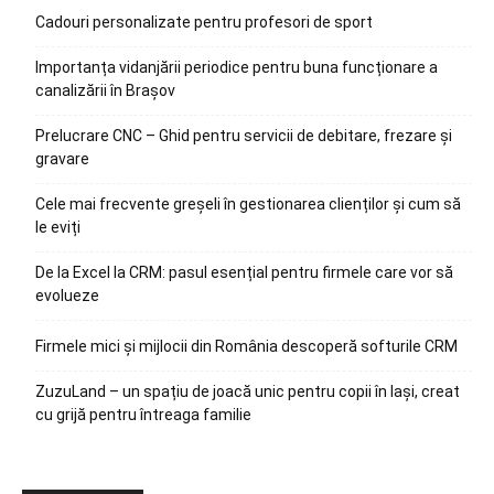
Cadouri personalizate pentru profesori de sport
Importanța vidanjării periodice pentru buna funcționare a
canalizării în Brașov
Prelucrare CNC – Ghid pentru servicii de debitare, frezare și
gravare
Cele mai frecvente greșeli în gestionarea clienților și cum să
le eviți
De la Excel la CRM: pasul esențial pentru firmele care vor să
evolueze
Firmele mici și mijlocii din România descoperă softurile CRM
ZuzuLand – un spațiu de joacă unic pentru copii în Iași, creat
cu grijă pentru întreaga familie