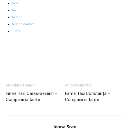
tarif
taxi
telefon
telefon contact
Turda
Articolul precedent
Articolul următor
Firme Taxi Caraș-Severin –
Firme Taxi Constanța –
Companii si tarife
Companii si tarife
Ioana Stan