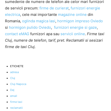
sumedenie de numere de telefon ale celor mari furnizori
de servicii precum:
firme de curierat
,
furnizori energie
electrica
, cele mai importante
magazine online
din
Romania,
oglinda magica Iasi
,
hormigon impreso Oviedo
si
hormigon pulido Oviedo
,
furnizori energie si gaze
,
contact eMAG
furnizori apa sau
servicii online
.
Firme taxi
Cluj, numere de telefon, tarif, pret. Reclamatii si sesizari
firme de taxi Cluj.
ETICHETE
adresa
Cluj
Cluj-Napoca
Dej
email
firme taxi
reclamatii