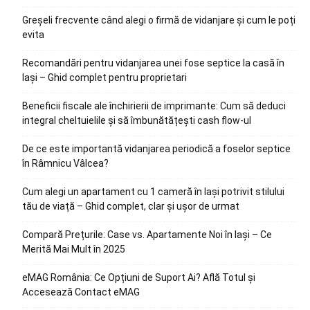
Greșeli frecvente când alegi o firmă de vidanjare și cum le poți
evita
Recomandări pentru vidanjarea unei fose septice la casă în
Iași – Ghid complet pentru proprietari
Beneficii fiscale ale închirierii de imprimante: Cum să deduci
integral cheltuielile și să îmbunătățești cash flow-ul
De ce este importantă vidanjarea periodică a foselor septice
în Râmnicu Vâlcea?
Cum alegi un apartament cu 1 cameră în Iași potrivit stilului
tău de viață – Ghid complet, clar și ușor de urmat
Compară Prețurile: Case vs. Apartamente Noi în Iași – Ce
Merită Mai Mult în 2025
eMAG România: Ce Opțiuni de Suport Ai? Află Totul și
Accesează Contact eMAG