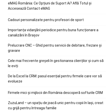
eMAG România: Ce Opțiuni de Suport Ai? Află Totul și
Accesează Contact eMAG
Cadouri personalizate pentru profesori de sport
Importanța vidanjării periodice pentru buna funcționare a
canalizării în Brașov
Prelucrare CNC – Ghid pentru servicii de debitare, frezare și
gravare
Cele mai frecvente greșeli în gestionarea clienților și cum să
le eviți
De la Excel la CRM: pasul esențial pentru firmele care vor să
evolueze
Firmele mici și mijlocii din România descoperă softurile CRM
ZuzuLand – un spațiu de joacă unic pentru copii în Iași, creat
cu grijă pentru întreaga familie