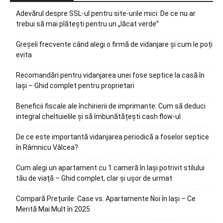
Adevărul despre SSL-ul pentru site-urile mici: De ce nu ar
trebui să mai plătești pentru un „lăcat verde”
Greșeli frecvente când alegi o firmă de vidanjare și cum le poți
evita
Recomandări pentru vidanjarea unei fose septice la casă în
Iași – Ghid complet pentru proprietari
Beneficii fiscale ale închirierii de imprimante: Cum să deduci
integral cheltuielile și să îmbunătățești cash flow-ul
De ce este importantă vidanjarea periodică a foselor septice
în Râmnicu Vâlcea?
Cum alegi un apartament cu 1 cameră în Iași potrivit stilului
tău de viață – Ghid complet, clar și ușor de urmat
Compară Prețurile: Case vs. Apartamente Noi în Iași – Ce
Merită Mai Mult în 2025