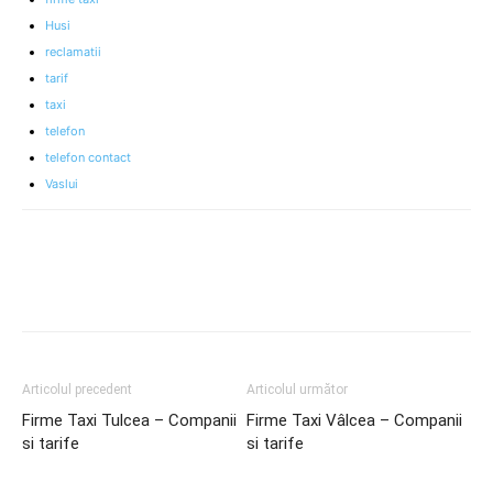
Husi
reclamatii
tarif
taxi
telefon
telefon contact
Vaslui
Articolul precedent
Articolul următor
Firme Taxi Tulcea – Companii
Firme Taxi Vâlcea – Companii
si tarife
si tarife