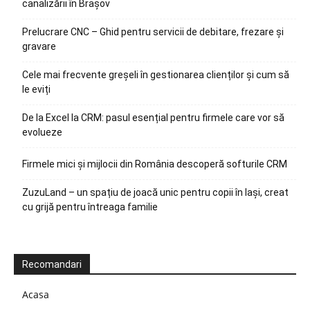
canalizării în Brașov
Prelucrare CNC – Ghid pentru servicii de debitare, frezare și
gravare
Cele mai frecvente greșeli în gestionarea clienților și cum să
le eviți
De la Excel la CRM: pasul esențial pentru firmele care vor să
evolueze
Firmele mici și mijlocii din România descoperă softurile CRM
ZuzuLand – un spațiu de joacă unic pentru copii în Iași, creat
cu grijă pentru întreaga familie
Recomandari
Acasa