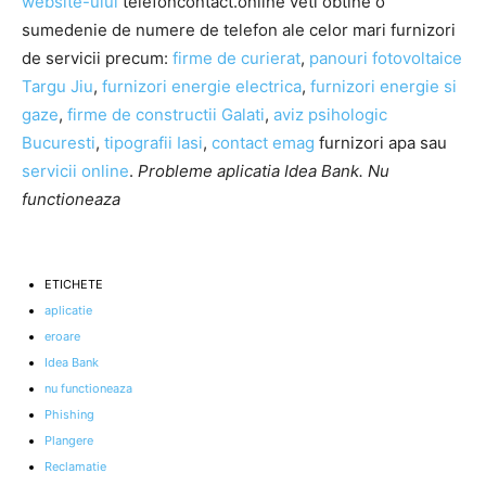
website-ului
telefoncontact.online veti obtine o
sumedenie de numere de telefon ale celor mari furnizori
de servicii precum:
firme de curierat
,
panouri fotovoltaice
Targu Jiu
,
furnizori energie electrica
,
furnizori energie si
gaze
,
firme de constructii Galati
,
aviz psihologic
Bucuresti
,
tipografii Iasi
,
contact emag
furnizori apa sau
servicii online
.
Probleme aplicatia Idea Bank. Nu
functioneaza
ETICHETE
aplicatie
eroare
Idea Bank
nu functioneaza
Phishing
Plangere
Reclamatie