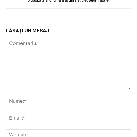
proaspătă și originală asupra subiectelor tratate.
LĂSAȚI UN MESAJ