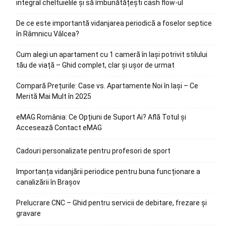
integral cheltuielile și să îmbunătățești cash flow-ul
De ce este importantă vidanjarea periodică a foselor septice
în Râmnicu Vâlcea?
Cum alegi un apartament cu 1 cameră în Iași potrivit stilului
tău de viață – Ghid complet, clar și ușor de urmat
Compară Prețurile: Case vs. Apartamente Noi în Iași – Ce
Merită Mai Mult în 2025
eMAG România: Ce Opțiuni de Suport Ai? Află Totul și
Accesează Contact eMAG
Cadouri personalizate pentru profesori de sport
Importanța vidanjării periodice pentru buna funcționare a
canalizării în Brașov
Prelucrare CNC – Ghid pentru servicii de debitare, frezare și
gravare