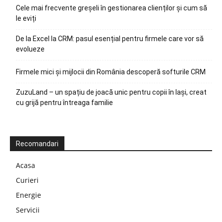
Cele mai frecvente greșeli în gestionarea clienților și cum să
le eviți
De la Excel la CRM: pasul esențial pentru firmele care vor să
evolueze
Firmele mici și mijlocii din România descoperă softurile CRM
ZuzuLand – un spațiu de joacă unic pentru copii în Iași, creat
cu grijă pentru întreaga familie
Recomandari
Acasa
Curieri
Energie
Servicii