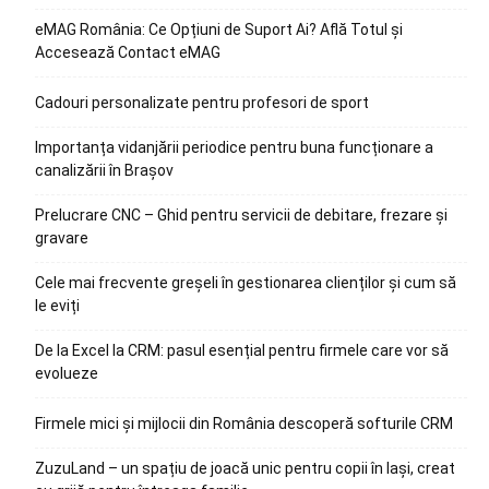
eMAG România: Ce Opțiuni de Suport Ai? Află Totul și
Accesează Contact eMAG
Cadouri personalizate pentru profesori de sport
Importanța vidanjării periodice pentru buna funcționare a
canalizării în Brașov
Prelucrare CNC – Ghid pentru servicii de debitare, frezare și
gravare
Cele mai frecvente greșeli în gestionarea clienților și cum să
le eviți
De la Excel la CRM: pasul esențial pentru firmele care vor să
evolueze
Firmele mici și mijlocii din România descoperă softurile CRM
ZuzuLand – un spațiu de joacă unic pentru copii în Iași, creat