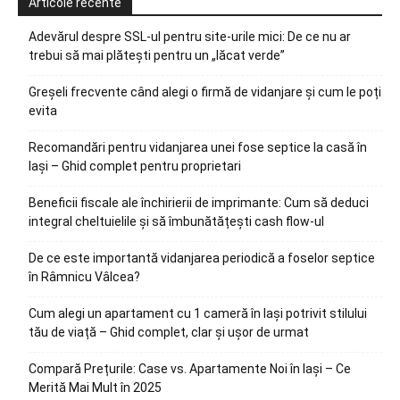
Articole recente
Adevărul despre SSL-ul pentru site-urile mici: De ce nu ar
trebui să mai plătești pentru un „lăcat verde”
Greșeli frecvente când alegi o firmă de vidanjare și cum le poți
evita
Recomandări pentru vidanjarea unei fose septice la casă în
Iași – Ghid complet pentru proprietari
Beneficii fiscale ale închirierii de imprimante: Cum să deduci
integral cheltuielile și să îmbunătățești cash flow-ul
De ce este importantă vidanjarea periodică a foselor septice
în Râmnicu Vâlcea?
Cum alegi un apartament cu 1 cameră în Iași potrivit stilului
tău de viață – Ghid complet, clar și ușor de urmat
Compară Prețurile: Case vs. Apartamente Noi în Iași – Ce
Merită Mai Mult în 2025