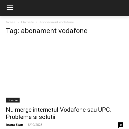
Acasă
Etichete
Abonament vodafone
Tag: abonament vodafone
Diverse
Nu merge internetul Vodafone sau UPC.
Probleme si solutii
Ioana Stan
-
18/10/2023
0