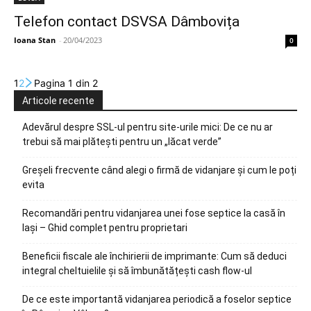
Telefon contact DSVSA Dâmbovița
Ioana Stan
-
20/04/2023
0
1
2
Pagina 1 din 2
Articole recente
Adevărul despre SSL-ul pentru site-urile mici: De ce nu ar
trebui să mai plătești pentru un „lăcat verde”
Greșeli frecvente când alegi o firmă de vidanjare și cum le poți
evita
Recomandări pentru vidanjarea unei fose septice la casă în
Iași – Ghid complet pentru proprietari
Beneficii fiscale ale închirierii de imprimante: Cum să deduci
integral cheltuielile și să îmbunătățești cash flow-ul
De ce este importantă vidanjarea periodică a foselor septice