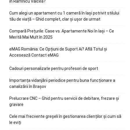
în Râmnicu Vâlcea?
Cum alegi un apartament cu 1 cameră în Iași potrivit stilului
tău de viață – Ghid complet, clar și ușor de urmat
Compară Prețurile: Case vs. Apartamente Noi în Iași – Ce
Merită Mai Mult în 2025
eMAG România: Ce Opțiuni de Suport Ai? Află Totul și
Accesează Contact eMAG
Cadouri personalizate pentru profesori de sport
Importanța vidanjării periodice pentru buna funcționare a
canalizării în Brașov
Prelucrare CNC – Ghid pentru servicii de debitare, frezare și
gravare
Cele mai frecvente greșeli în gestionarea clienților și cum să
le eviți