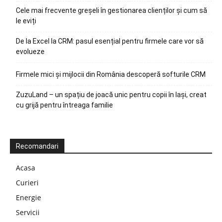
Cele mai frecvente greșeli în gestionarea clienților și cum să
le eviți
De la Excel la CRM: pasul esențial pentru firmele care vor să
evolueze
Firmele mici și mijlocii din România descoperă softurile CRM
ZuzuLand – un spațiu de joacă unic pentru copii în Iași, creat
cu grijă pentru întreaga familie
Recomandari
Acasa
Curieri
Energie
Servicii