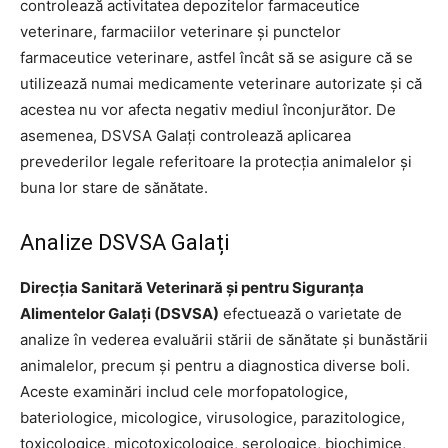
controlează activitatea depozitelor farmaceutice
veterinare, farmaciilor veterinare și punctelor
farmaceutice veterinare, astfel încât să se asigure că se
utilizează numai medicamente veterinare autorizate și că
acestea nu vor afecta negativ mediul înconjurător. De
asemenea, DSVSA Galați controlează aplicarea
prevederilor legale referitoare la protecția animalelor și
buna lor stare de sănătate.
Analize DSVSA Galați
Direcția Sanitară Veterinară și pentru Siguranța
Alimentelor Galați (DSVSA)
efectuează o varietate de
analize în vederea evaluării stării de sănătate și bunăstării
animalelor, precum și pentru a diagnostica diverse boli.
Aceste examinări includ cele morfopatologice,
bateriologice, micologice, virusologice, parazitologice,
toxicologice, micotoxicologice, serologice, biochimice,