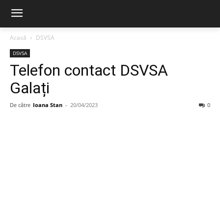
Acasă
DSVSA
DSVSA
Telefon contact DSVSA
Galați
De către
Ioana Stan
-
20/04/2023
0