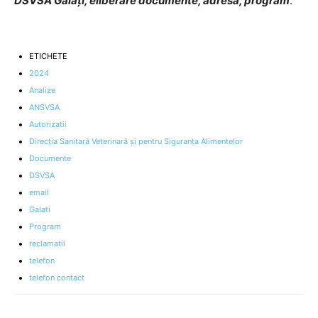
DSVSA Galați, eliberare documente, adresa, program
.
ETICHETE
2024
Analize
ANSVSA
Autorizatii
Direcția Sanitară Veterinară și pentru Siguranța Alimentelor
Documente
DSVSA
email
Galati
Program
reclamatii
telefon
telefon contact