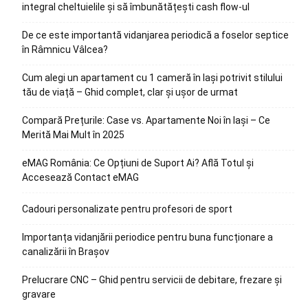
integral cheltuielile și să îmbunătățești cash flow-ul
De ce este importantă vidanjarea periodică a foselor septice
în Râmnicu Vâlcea?
Cum alegi un apartament cu 1 cameră în Iași potrivit stilului
tău de viață – Ghid complet, clar și ușor de urmat
Compară Prețurile: Case vs. Apartamente Noi în Iași – Ce
Merită Mai Mult în 2025
eMAG România: Ce Opțiuni de Suport Ai? Află Totul și
Accesează Contact eMAG
Cadouri personalizate pentru profesori de sport
Importanța vidanjării periodice pentru buna funcționare a
canalizării în Brașov
Prelucrare CNC – Ghid pentru servicii de debitare, frezare și
gravare