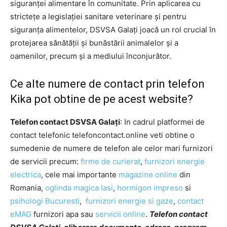
siguranței alimentare în comunitate. Prin aplicarea cu
strictețe a legislației sanitare veterinare și pentru
siguranța alimentelor, DSVSA Galați joacă un rol crucial în
protejarea sănătății și bunăstării animalelor și a
oamenilor, precum și a mediului înconjurător.
Ce alte numere de contact prin telefon
Kika pot obtine de pe acest website?
Telefon contact DSVSA Galați
: In cadrul platformei de
contact telefonic telefoncontact.online veti obtine o
sumedenie de numere de telefon ale celor mari furnizori
de servicii precum:
firme de curierat
,
furnizori energie
electrica
, cele mai importante
magazine online
din
Romania,
oglinda magica Iasi
,
hormigon impreso
si
psihologi Bucuresti
,
furnizori energie si gaze
,
contact
eMAG
furnizori apa sau
servicii online
.
Telefon contact