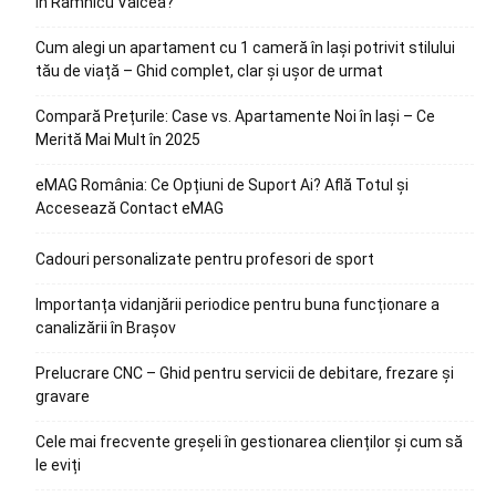
în Râmnicu Vâlcea?
Cum alegi un apartament cu 1 cameră în Iași potrivit stilului
tău de viață – Ghid complet, clar și ușor de urmat
Compară Prețurile: Case vs. Apartamente Noi în Iași – Ce
Merită Mai Mult în 2025
eMAG România: Ce Opțiuni de Suport Ai? Află Totul și
Accesează Contact eMAG
Cadouri personalizate pentru profesori de sport
Importanța vidanjării periodice pentru buna funcționare a
canalizării în Brașov
Prelucrare CNC – Ghid pentru servicii de debitare, frezare și
gravare
Cele mai frecvente greșeli în gestionarea clienților și cum să
le eviți