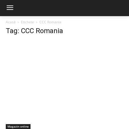
Acasă
Etichete
CCC Romania
Tag: CCC Romania
Magazin online