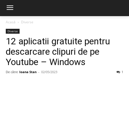
Acasă
Diverse
Diverse
12 aplicatii gratuite pentru
descarcare clipuri de pe
Youtube – Windows
De către
Ioana Stan
-
02/05/2023
1