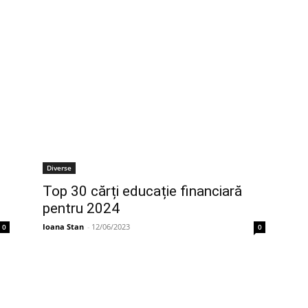
Diverse
Top 30 cărți educație financiară
pentru 2024
Ioana Stan
-
12/06/2023
0
0