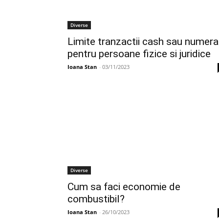
Diverse
Limite tranzactii cash sau numera
pentru persoane fizice si juridice
Ioana Stan
-
03/11/2023
Diverse
Cum sa faci economie de
combustibil?
Ioana Stan
-
26/10/2023