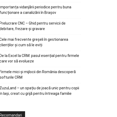
Importanța vidanjării periodice pentru buna
funcționare a canalizării în Brașov
Prelucrare CNC – Ghid pentru servicii de
debitare, frezare și gravare
Cele mai frecvente greșeli în gestionarea
clienților și cum să le eviți
De la Excel la CRM: pasul esențial pentru firmele
care vor să evolueze
Firmele mici și mijlocii din România descoperă
softurile CRM
ZuzuLand – un spațiu de joacă unic pentru copii
în Iași, creat cu grijă pentru întreaga familie
Recomandari