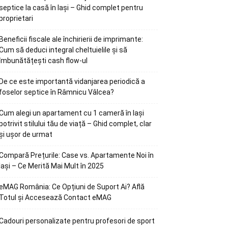
septice la casă în Iași – Ghid complet pentru
proprietari
Beneficii fiscale ale închirierii de imprimante:
Cum să deduci integral cheltuielile și să
îmbunătățești cash flow-ul
De ce este importantă vidanjarea periodică a
foselor septice în Râmnicu Vâlcea?
Cum alegi un apartament cu 1 cameră în Iași
potrivit stilului tău de viață – Ghid complet, clar
și ușor de urmat
Compară Prețurile: Case vs. Apartamente Noi în
Iași – Ce Merită Mai Mult în 2025
eMAG România: Ce Opțiuni de Suport Ai? Află
Totul și Accesează Contact eMAG
Cadouri personalizate pentru profesori de sport