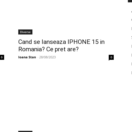
Diverse
Cand se lanseaza IPHONE 15 in
Romania? Ce pret are?
Ioana Stan
-
28/08/2023
0
0