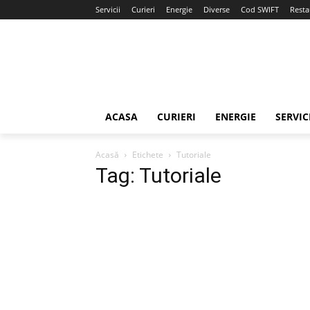
Servicii
Curieri
Energie
Diverse
Cod SWIFT
Resta
ACASA
CURIERI
ENERGIE
SERVIC
Acasă
Etichete
Tutoriale
Tag: Tutoriale