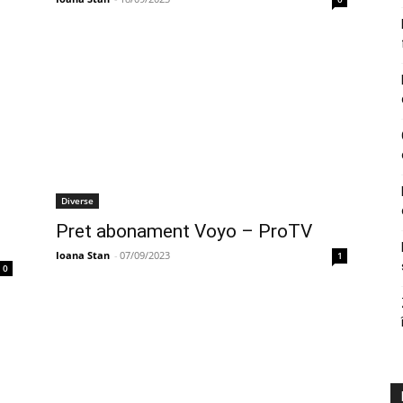
Diverse
Pret abonament Voyo – ProTV
Ioana Stan
-
07/09/2023
1
0