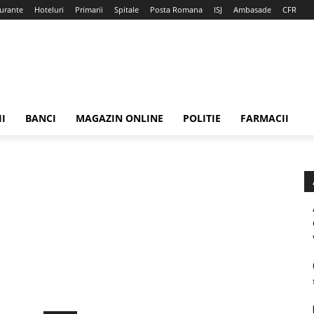
urante
Hoteluri
Primarii
Spitale
Posta Romana
ISJ
Ambasade
CFR
II
BANCI
MAGAZIN ONLINE
POLITIE
FARMACII