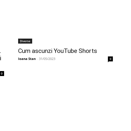
Diverse
.
Cum ascunzi YouTube Shorts
i
Ioana Stan
-
31/05/2023
0
0