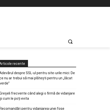
Articole recente
Adevărul despre SSL-ul pentru site-urile mici: De
ce nu ar trebui să mai plătești pentru un „lăcat
verde”
Greșeli frecvente când alegi o firmă de vidanjare
și cum le poți evita
Recomandări pentru vidanjarea unei fose