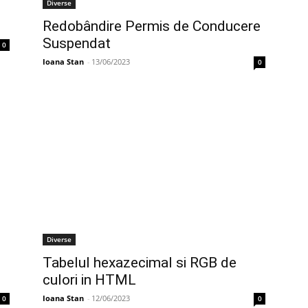
Diverse
Redobândire Permis de Conducere
Suspendat
0
Ioana Stan
-
13/06/2023
0
Diverse
Tabelul hexazecimal si RGB de
culori in HTML
Ioana Stan
-
12/06/2023
0
0