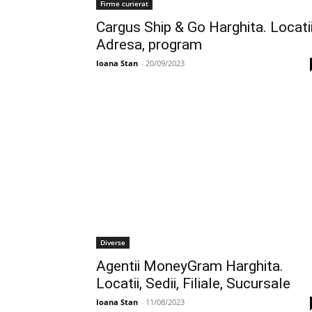
Firme curierat
Cargus Ship & Go Harghita. Locatii
Adresa, program
Ioana Stan
-
20/09/2023
Diverse
Agentii MoneyGram Harghita.
Locatii, Sedii, Filiale, Sucursale
Ioana Stan
-
11/08/2023