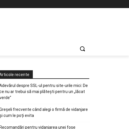
Articole recente
Adevărul despre SSL-ul pentru site-urile mici: De
ce nu ar trebui să mai plătești pentru un „lăcat
verde”
Greșeli frecvente când alegi o firmă de vidanjare
și cum le poți evita
Recomandări pentru vidanjarea unei fose