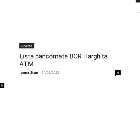
Diverse
Lista bancomate BCR Harghita –
ATM
Ioana Stan
-
14/05/2023
0
0