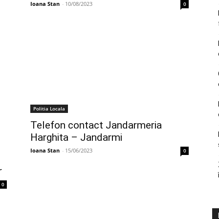
Ioana Stan
-
10/08/2023
0
Politia Locala
Telefon contact Jandarmeria
Harghita – Jandarmi
Ioana Stan
-
15/06/2023
0
r
0