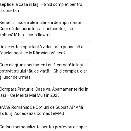
septice la casă în Iași – Ghid complet pentru
proprietari
Beneficii fiscale ale închirierii de imprimante:
Cum să deduci integral cheltuielile și să
îmbunătățești cash flow-ul
De ce este importantă vidanjarea periodică a
foselor septice în Râmnicu Vâlcea?
Cum alegi un apartament cu 1 cameră în Iași
potrivit stilului tău de viață – Ghid complet, clar
și ușor de urmat
Compară Prețurile: Case vs. Apartamente Noi în
Iași – Ce Merită Mai Mult în 2025
eMAG România: Ce Opțiuni de Suport Ai? Află
Totul și Accesează Contact eMAG
Cadouri personalizate pentru profesori de sport