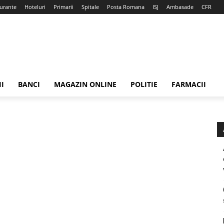
urante
Hoteluri
Primarii
Spitale
Posta Romana
ISJ
Ambasade
CFR
II
BANCI
MAGAZIN ONLINE
POLITIE
FARMACII