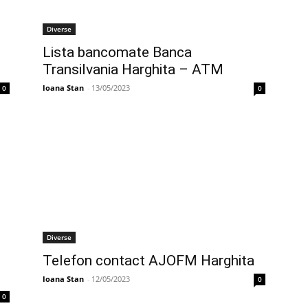
Diverse
Lista bancomate Banca
Transilvania Harghita – ATM
Ioana Stan
-
13/05/2023
0
0
Diverse
Telefon contact AJOFM Harghita
Ioana Stan
-
12/05/2023
0
0