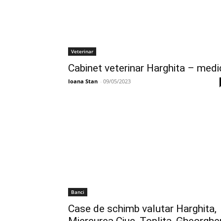
Veterinar
Cabinet veterinar Harghita – medi
Ioana Stan
-
09/05/2023
Banci
Case de schimb valutar Harghita,