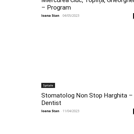
Miercurea Ciuc, Toplița, Gheorghe
– Program
Ioana Stan
-
04/05/2023
Spitale
Stomatolog Non Stop Harghita –
Dentist
Ioana Stan
-
11/04/2023