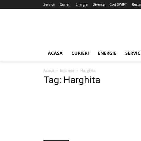
Servicii
Curieri
Energie
Diverse
Cod SWIFT
Resta
ACASA
CURIERI
ENERGIE
SERVIC
Acasă
Etichete
Harghita
Tag: Harghita