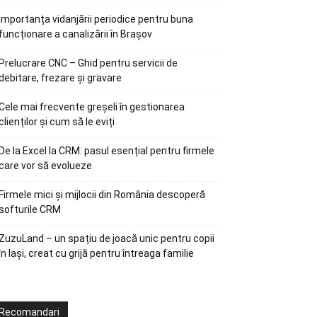
Importanța vidanjării periodice pentru buna
funcționare a canalizării în Brașov
Prelucrare CNC – Ghid pentru servicii de
debitare, frezare și gravare
Cele mai frecvente greșeli în gestionarea
clienților și cum să le eviți
De la Excel la CRM: pasul esențial pentru firmele
care vor să evolueze
Firmele mici și mijlocii din România descoperă
softurile CRM
ZuzuLand – un spațiu de joacă unic pentru copii
în Iași, creat cu grijă pentru întreaga familie
Recomandari