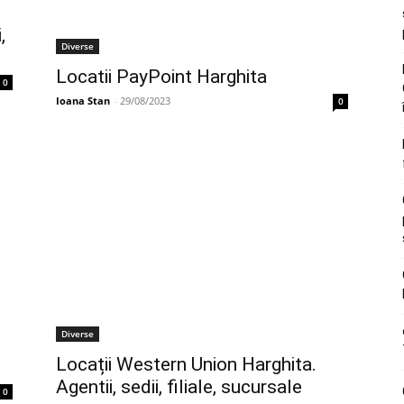
,
Diverse
Locatii PayPoint Harghita
0
Ioana Stan
-
29/08/2023
0
Diverse
Locații Western Union Harghita.
Agentii, sedii, filiale, sucursale
0