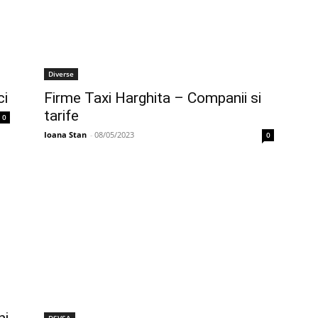
Diverse
ci
Firme Taxi Harghita – Companii si
tarife
0
Ioana Stan
-
08/05/2023
0
DSVSA