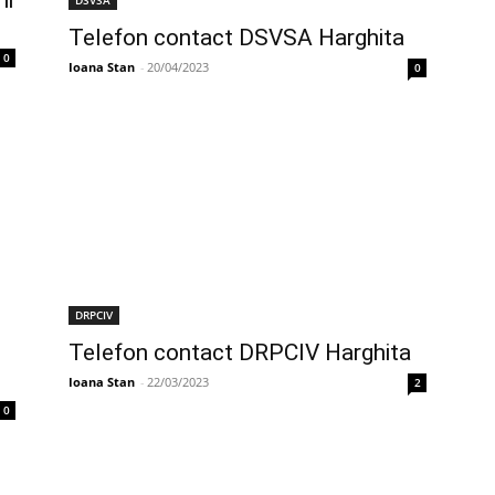
ni
Telefon contact DSVSA Harghita
0
Ioana Stan
-
20/04/2023
0
DRPCIV
Telefon contact DRPCIV Harghita
Ioana Stan
-
22/03/2023
2
0