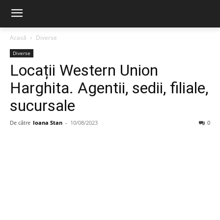
Acasă
Diverse
Diverse
Locații Western Union
Harghita. Agentii, sedii, filiale,
sucursale
De către
Ioana Stan
-
10/08/2023
0