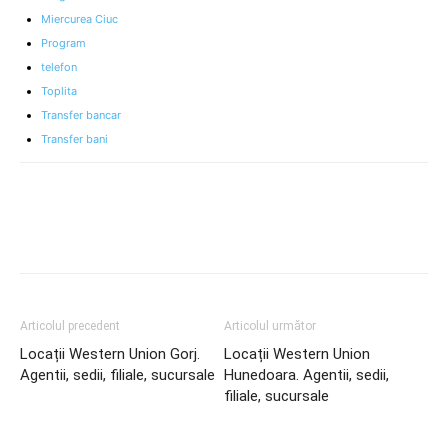
Miercurea Ciuc
Program
telefon
Toplita
Transfer bancar
Transfer bani
Articolul precedent
Articolul următor
Locații Western Union Gorj.
Locații Western Union
Agentii, sedii, filiale, sucursale
Hunedoara. Agentii, sedii,
filiale, sucursale