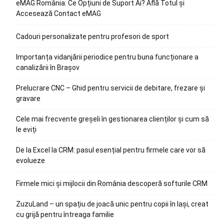
eMAG România: Ce Opțiuni de Suport Ai? Află Totul și
Accesează Contact eMAG
Cadouri personalizate pentru profesori de sport
Importanța vidanjării periodice pentru buna funcționare a
canalizării în Brașov
Prelucrare CNC – Ghid pentru servicii de debitare, frezare și
gravare
Cele mai frecvente greșeli în gestionarea clienților și cum să
le eviți
De la Excel la CRM: pasul esențial pentru firmele care vor să
evolueze
Firmele mici și mijlocii din România descoperă softurile CRM
ZuzuLand – un spațiu de joacă unic pentru copii în Iași, creat
cu grijă pentru întreaga familie