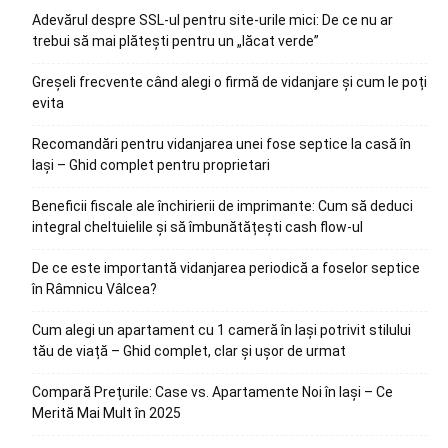
Adevărul despre SSL-ul pentru site-urile mici: De ce nu ar
trebui să mai plătești pentru un „lăcat verde”
Greșeli frecvente când alegi o firmă de vidanjare și cum le poți
evita
Recomandări pentru vidanjarea unei fose septice la casă în
Iași – Ghid complet pentru proprietari
Beneficii fiscale ale închirierii de imprimante: Cum să deduci
integral cheltuielile și să îmbunătățești cash flow-ul
De ce este importantă vidanjarea periodică a foselor septice
în Râmnicu Vâlcea?
Cum alegi un apartament cu 1 cameră în Iași potrivit stilului
tău de viață – Ghid complet, clar și ușor de urmat
Compară Prețurile: Case vs. Apartamente Noi în Iași – Ce
Merită Mai Mult în 2025