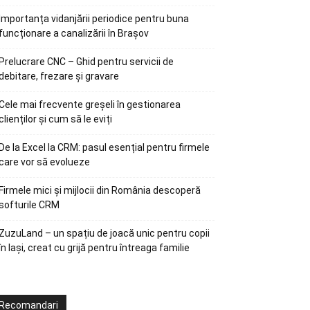
Importanța vidanjării periodice pentru buna
funcționare a canalizării în Brașov
Prelucrare CNC – Ghid pentru servicii de
debitare, frezare și gravare
Cele mai frecvente greșeli în gestionarea
clienților și cum să le eviți
De la Excel la CRM: pasul esențial pentru firmele
care vor să evolueze
Firmele mici și mijlocii din România descoperă
softurile CRM
ZuzuLand – un spațiu de joacă unic pentru copii
în Iași, creat cu grijă pentru întreaga familie
Recomandari