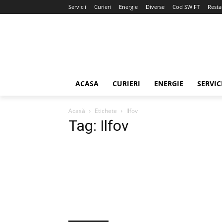
Servicii
Curieri
Energie
Diverse
Cod SWIFT
Resta
ACASA
CURIERI
ENERGIE
SERVIC
Acasă
Etichete
Ilfov
Tag: Ilfov