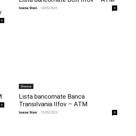
Ioana Stan
-
14/05/2023
0
v
0
Diverse
M
Lista bancomate Banca
Transilvania Ilfov – ATM
0
Ioana Stan
-
13/05/2023
0