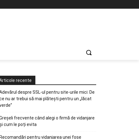
Articole recente
Adevărul despre SSL-ul pentru site-urile mici: De
ce nu ar trebui să mai plătești pentru un „lăcat
verde”
Greșeli frecvente când alegi o firmă de vidanjare
și cum le poți evita
Recomandări pentru vidanjarea unei fose