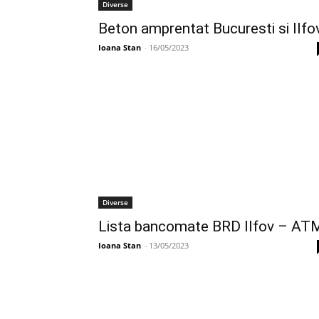
Diverse
Beton amprentat Bucuresti si Ilfo
Ioana Stan
-
16/05/2023
Diverse
Lista bancomate BRD Ilfov – AT
Ioana Stan
-
13/05/2023