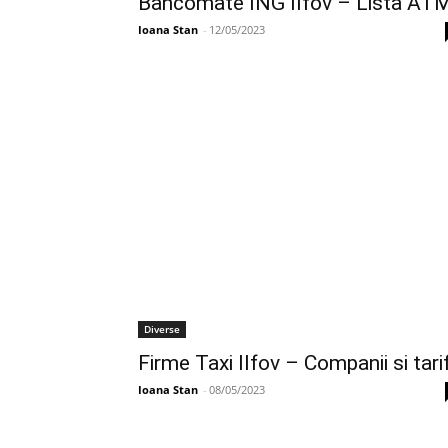
Bancomate ING Ilfov – Lista AT
Ioana Stan
-
12/05/2023
Diverse
Firme Taxi Ilfov – Companii si tari
Ioana Stan
-
08/05/2023