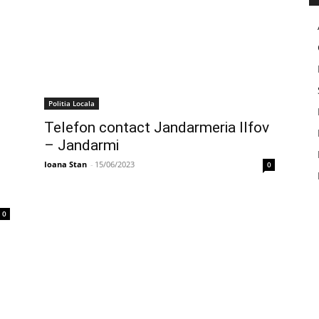
Politia Locala
Telefon contact Jandarmeria Ilfov
– Jandarmi
Ioana Stan
-
15/06/2023
0
0