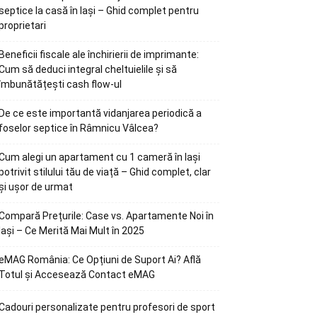
septice la casă în Iași – Ghid complet pentru
proprietari
Beneficii fiscale ale închirierii de imprimante:
Cum să deduci integral cheltuielile și să
îmbunătățești cash flow-ul
De ce este importantă vidanjarea periodică a
foselor septice în Râmnicu Vâlcea?
Cum alegi un apartament cu 1 cameră în Iași
potrivit stilului tău de viață – Ghid complet, clar
și ușor de urmat
Compară Prețurile: Case vs. Apartamente Noi în
Iași – Ce Merită Mai Mult în 2025
eMAG România: Ce Opțiuni de Suport Ai? Află
Totul și Accesează Contact eMAG
Cadouri personalizate pentru profesori de sport