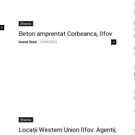
Diverse
0
Beton amprentat Corbeanca, Ilfov
Ioana Stan
-
23/08/2023
0
Diverse
Locații Western Union Ilfov. Agentii,