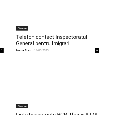
Diverse
Telefon contact Inspectoratul
General pentru Imigrari
Ioana Stan
-
14/06/2023
0
0
Diverse
Lista bancomate BCR Ilfov – ATM