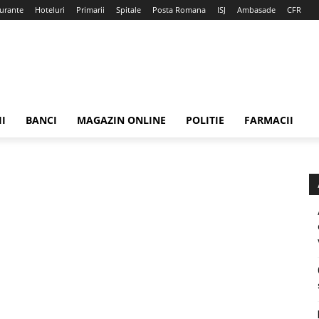
urante
Hoteluri
Primarii
Spitale
Posta Romana
ISJ
Ambasade
CFR
II
BANCI
MAGAZIN ONLINE
POLITIE
FARMACII