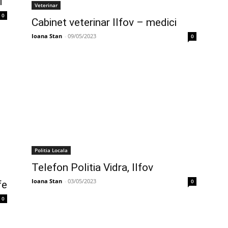
M
Veterinar
0
Cabinet veterinar Ilfov – medici
Ioana Stan
-
09/05/2023
0
Politia Locala
Telefon Politia Vidra, Ilfov
Ioana Stan
-
03/05/2023
0
fe
0