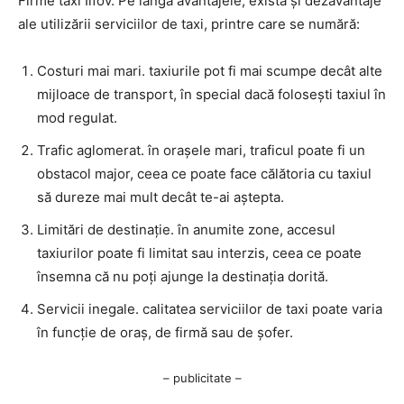
Firme taxi Ilfov. Pe lângă avantajele, există și dezavantaje
ale utilizării serviciilor de taxi, printre care se numără:
Costuri mai mari. taxiurile pot fi mai scumpe decât alte
mijloace de transport, în special dacă folosești taxiul în
mod regulat.
Trafic aglomerat. în orașele mari, traficul poate fi un
obstacol major, ceea ce poate face călătoria cu taxiul
să dureze mai mult decât te-ai aștepta.
Limitări de destinație. în anumite zone, accesul
taxiurilor poate fi limitat sau interzis, ceea ce poate
însemna că nu poți ajunge la destinația dorită.
Servicii inegale. calitatea serviciilor de taxi poate varia
în funcție de oraș, de firmă sau de șofer.
– publicitate –