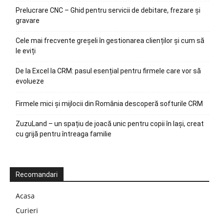
Prelucrare CNC – Ghid pentru servicii de debitare, frezare și
gravare
Cele mai frecvente greșeli în gestionarea clienților și cum să
le eviți
De la Excel la CRM: pasul esențial pentru firmele care vor să
evolueze
Firmele mici și mijlocii din România descoperă softurile CRM
ZuzuLand – un spațiu de joacă unic pentru copii în Iași, creat
cu grijă pentru întreaga familie
Recomandari
Acasa
Curieri